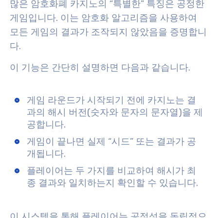
많은 암호화폐 카지노의 “특별한” 특징은 공정한
게임입니다. 이는 암호화 알고리즘을 사용하여
모든 게임의 결과가 조작되지 않았음을 증명합니
다.
이 기능은 간단히 설명하면 다음과 같습니다.
게임 라운드가 시작되기 전에 카지노는 결
과의 해시 버전(숫자와 문자의 문자열)을 제
공합니다.
게임이 끝나면 실제 “시드” 또는 결과가 공
개됩니다.
플레이어는 두 가지를 비교하여 해시가 최
종 결과와 일치하는지 확인할 수 있습니다.
이 시스템을 통해 플레이어는 공정성을 독립적으