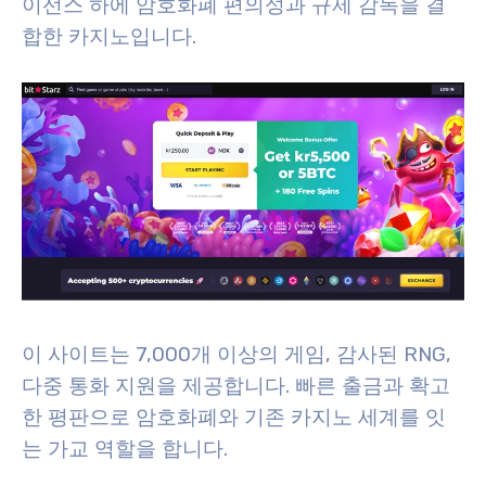
이선스 하에 암호화폐 편의성과 규제 감독을 결
합한 카지노입니다.
이 사이트는 7,000개 이상의 게임, 감사된 RNG,
다중 통화 지원을 제공합니다. 빠른 출금과 확고
한 평판으로 암호화폐와 기존 카지노 세계를 잇
는 가교 역할을 합니다.