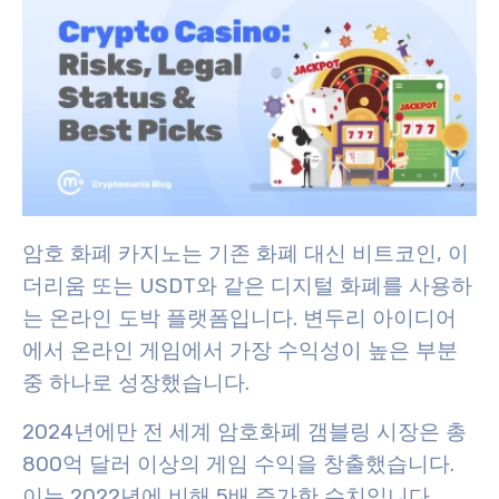
암호 화폐 카지노는 기존 화폐 대신 비트코인, 이
더리움 또는 USDT와 같은 디지털 화폐를 사용하
는 온라인 도박 플랫폼입니다. 변두리 아이디어
에서 온라인 게임에서 가장 수익성이 높은 부분
중 하나로 성장했습니다.
2024년에만 전 세계 암호화폐 갬블링 시장은 총
800억 달러 이상의 게임 수익을 창출했습니다.
이는 2022년에 비해 5배 증가한 수치입니다.