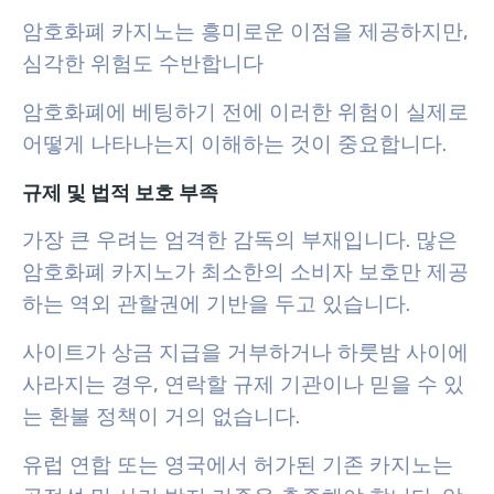
암호화폐 카지노는 흥미로운 이점을 제공하지만,
심각한 위험도 수반합니다
암호화폐에 베팅하기 전에 이러한 위험이 실제로
어떻게 나타나는지 이해하는 것이 중요합니다.
규제 및 법적 보호 부족
가장 큰 우려는 엄격한 감독의 부재입니다. 많은
암호화폐 카지노가 최소한의 소비자 보호만 제공
하는 역외 관할권에 기반을 두고 있습니다.
사이트가 상금 지급을 거부하거나 하룻밤 사이에
사라지는 경우, 연락할 규제 기관이나 믿을 수 있
는 환불 정책이 거의 없습니다.
유럽 연합 또는 영국에서 허가된 기존 카지노는