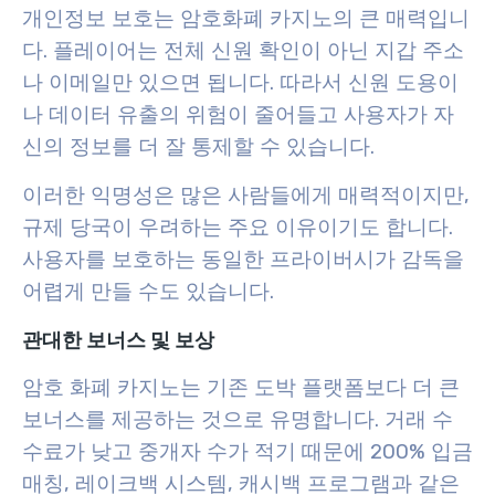
개인정보 보호는 암호화폐 카지노의 큰 매력입니
다. 플레이어는 전체 신원 확인이 아닌 지갑 주소
나 이메일만 있으면 됩니다. 따라서 신원 도용이
나 데이터 유출의 위험이 줄어들고 사용자가 자
신의 정보를 더 잘 통제할 수 있습니다.
이러한 익명성은 많은 사람들에게 매력적이지만,
규제 당국이 우려하는 주요 이유이기도 합니다.
사용자를 보호하는 동일한 프라이버시가 감독을
어렵게 만들 수도 있습니다.
관대한 보너스 및 보상
암호 화폐 카지노는 기존 도박 플랫폼보다 더 큰
보너스를 제공하는 것으로 유명합니다. 거래 수
수료가 낮고 중개자 수가 적기 때문에 200% 입금
매칭, 레이크백 시스템, 캐시백 프로그램과 같은