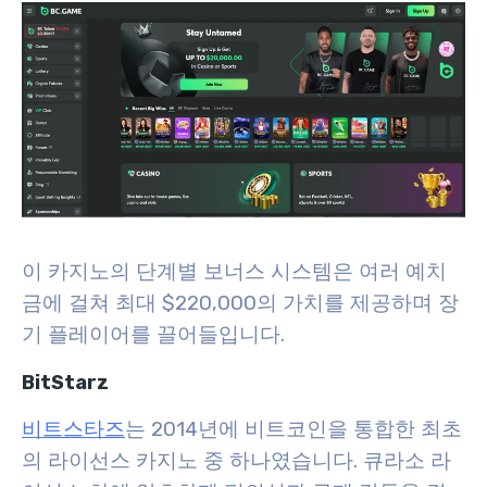
이 카지노의 단계별 보너스 시스템은 여러 예치
금에 걸쳐 최대 $220,000의 가치를 제공하며 장
기 플레이어를 끌어들입니다.
BitStarz
비트스타즈
는 2014년에 비트코인을 통합한 최초
의 라이선스 카지노 중 하나였습니다. 큐라소 라