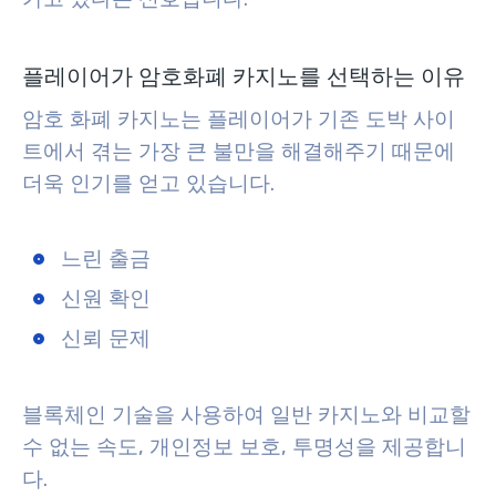
플레이어가 암호화폐 카지노를 선택하는 이유
암호 화폐 카지노는 플레이어가 기존 도박 사이
트에서 겪는 가장 큰 불만을 해결해주기 때문에
더욱 인기를 얻고 있습니다.
느린 출금
신원 확인
신뢰 문제
블록체인 기술을 사용하여 일반 카지노와 비교할
수 없는 속도, 개인정보 보호, 투명성을 제공합니
다.