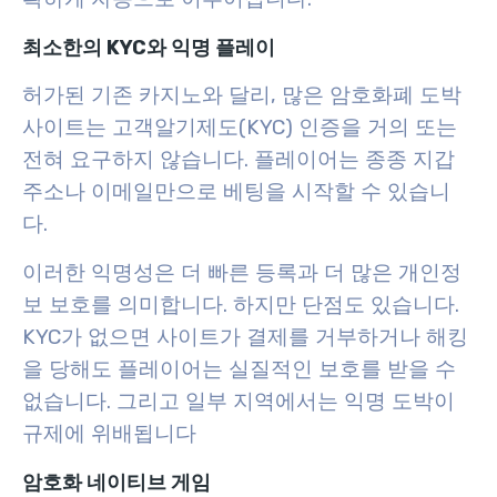
최소한의 KYC와 익명 플레이
허가된 기존 카지노와 달리, 많은 암호화폐 도박
사이트는 고객알기제도(KYC) 인증을 거의 또는
전혀 요구하지 않습니다. 플레이어는 종종 지갑
주소나 이메일만으로 베팅을 시작할 수 있습니
다.
이러한 익명성은 더 빠른 등록과 더 많은 개인정
보 보호를 의미합니다. 하지만 단점도 있습니다.
KYC가 없으면 사이트가 결제를 거부하거나 해킹
을 당해도 플레이어는 실질적인 보호를 받을 수
없습니다. 그리고 일부 지역에서는 익명 도박이
규제에 위배됩니다
암호화 네이티브 게임