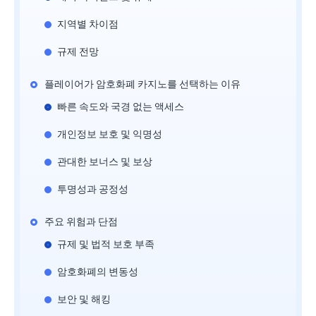
지역별 차이점
규제 전망
플레이어가 암호화폐 카지노를 선택하는 이유
빠른 속도와 국경 없는 액세스
개인정보 보호 및 익명성
관대한 보너스 및 보상
투명성과 공정성
주요 위험과 단점
규제 및 법적 보호 부족
암호화폐의 변동성
보안 및 해킹