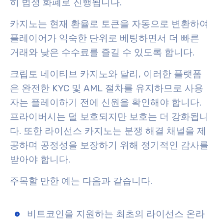
히 법정 화폐로 진행됩니다.
카지노는 현재 환율로 토큰을 자동으로 변환하여
플레이어가 익숙한 단위로 베팅하면서 더 빠른
거래와 낮은 수수료를 즐길 수 있도록 합니다.
크립토 네이티브 카지노와 달리, 이러한 플랫폼
은 완전한 KYC 및 AML 절차를 유지하므로 사용
자는 플레이하기 전에 신원을 확인해야 합니다.
프라이버시는 덜 보호되지만 보호는 더 강화됩니
다. 또한 라이선스 카지노는 분쟁 해결 채널을 제
공하며 공정성을 보장하기 위해 정기적인 감사를
받아야 합니다.
주목할 만한 예는 다음과 같습니다.
비트코인을 지원하는 최초의 라이선스 온라