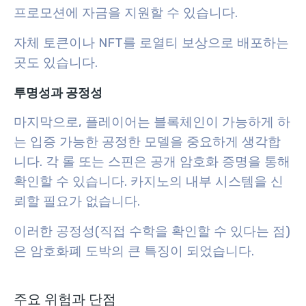
프로모션에 자금을 지원할 수 있습니다.
자체 토큰이나 NFT를 로열티 보상으로 배포하는
곳도 있습니다.
투명성과 공정성
마지막으로, 플레이어는 블록체인이 가능하게 하
는 입증 가능한 공정한 모델을 중요하게 생각합
니다. 각 롤 또는 스핀은 공개 암호화 증명을 통해
확인할 수 있습니다. 카지노의 내부 시스템을 신
뢰할 필요가 없습니다.
이러한 공정성(직접 수학을 확인할 수 있다는 점)
은 암호화폐 도박의 큰 특징이 되었습니다.
주요 위험과 단점