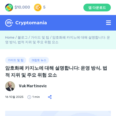
$10,000
5
앱 다운로드
Home
/
블로그
/
가이드 및 팁
/
암호화폐 카지노에 대해 설명합니다: 운
영 방식, 법적 지위 및 주요 위험 요소
가이드 및 팁
크립토 뉴스
암호화폐 카지노에 대해 설명합니다: 운영 방식, 법
적 지위 및 주요 위험 요소
Vuk Martinovic
16 10월 2025
1 min