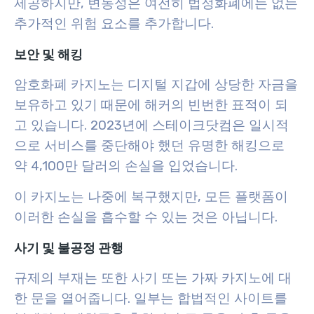
제공하지만, 변동성은 여전히 법정화폐에는 없는
추가적인 위험 요소를 추가합니다.
보안 및 해킹
암호화폐 카지노는 디지털 지갑에 상당한 자금을
보유하고 있기 때문에 해커의 빈번한 표적이 되
고 있습니다. 2023년에 스테이크닷컴은 일시적
으로 서비스를 중단해야 했던 유명한 해킹으로
약 4,100만 달러의 손실을 입었습니다.
이 카지노는 나중에 복구했지만, 모든 플랫폼이
이러한 손실을 흡수할 수 있는 것은 아닙니다.
사기 및 불공정 관행
규제의 부재는 또한 사기 또는 가짜 카지노에 대
한 문을 열어줍니다. 일부는 합법적인 사이트를