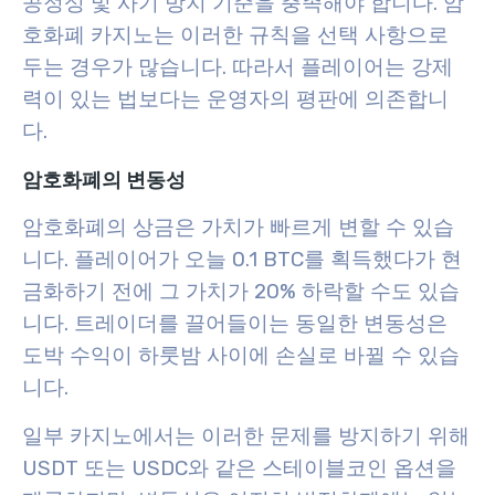
공정성 및 사기 방지 기준을 충족해야 합니다. 암
호화폐 카지노는 이러한 규칙을 선택 사항으로
두는 경우가 많습니다. 따라서 플레이어는 강제
력이 있는 법보다는 운영자의 평판에 의존합니
다.
암호화폐의 변동성
암호화폐의 상금은 가치가 빠르게 변할 수 있습
니다. 플레이어가 오늘 0.1 BTC를 획득했다가 현
금화하기 전에 그 가치가 20% 하락할 수도 있습
니다. 트레이더를 끌어들이는 동일한 변동성은
도박 수익이 하룻밤 사이에 손실로 바뀔 수 있습
니다.
일부 카지노에서는 이러한 문제를 방지하기 위해
USDT 또는 USDC와 같은 스테이블코인 옵션을