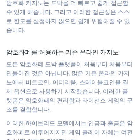
암호화 카지노는 도박을 더 빠르고 쉽게 접근할
수 있게 해줍니다. 그리고 이러한 접근성은 스스
로 한도를 설정하지 않으면 쉽게 위험해질 수 있
습니다.
암호화폐를 허용하는 기존 온라인 카지노
모든 암호화폐 도박 플랫폼이 처음부터 처음부터
만들어진 것은 아닙니다. 많은 기존 온라인 카지
노에서 비트코인, 이더리움, 스테이블코인을 결
제 옵션으로 사용하기 시작했습니다. 이러한 플
랫폼은 암호화폐의 편리함과 라이선스 게임의 구
조를 결합합니다.
이러한 하이브리드 모델에서는 입금과 출금은 암
호화폐로 이루어지지만 게임 플레이 자체는 여전