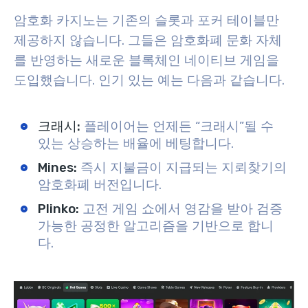
암호화 카지노는 기존의 슬롯과 포커 테이블만
제공하지 않습니다. 그들은 암호화폐 문화 자체
를 반영하는 새로운 블록체인 네이티브 게임을
도입했습니다. 인기 있는 예는 다음과 같습니다.
크래시:
플레이어는 언제든 “크래시”될 수
있는 상승하는 배율에 베팅합니다.
Mines:
즉시 지불금이 지급되는 지뢰찾기의
암호화폐 버전입니다.
Plinko:
고전 게임 쇼에서 영감을 받아 검증
가능한 공정한 알고리즘을 기반으로 합니
다.