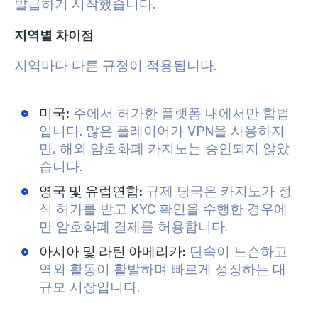
발급하기 시작했습니다.
지역별 차이점
지역마다 다른 규정이 적용됩니다.
미국:
주에서 허가한 플랫폼 내에서만 합법
입니다. 많은 플레이어가 VPN을 사용하지
만, 해외 암호화폐 카지노는 승인되지 않았
습니다.
영국 및 유럽연합:
규제 당국은 카지노가 정
식 허가를 받고 KYC 확인을 수행한 경우에
만 암호화폐 결제를 허용합니다.
아시아 및 라틴 아메리카:
단속이 느슨하고
역외 활동이 활발하며 빠르게 성장하는 대
규모 시장입니다.