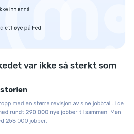
kke inn ennå
ed ett øye på Fed
edet var ikke så sterkt som
istorien
p med en større revisjon av sine jobbtall. I de
, med rundt 290 000 nye jobber til sammen
. Men
med
258 000 jobber
.