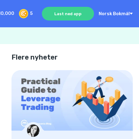
Norsk Bokmål
10,000
5
Last ned app
Flere nyheter