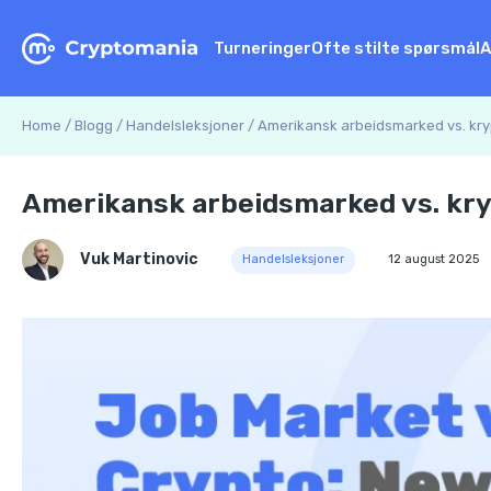
Turneringer
Ofte stilte spørsmål
A
Home
/
Blogg
/
Handelsleksjoner
/
Amerikansk arbeidsmarked vs. kryp
Amerikansk arbeidsmarked vs. kryp
Vuk Martinovic
Handelsleksjoner
12 august 2025