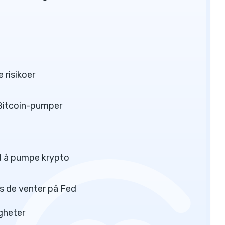
e risikoer
 Bitcoin-pumper
med å pumpe krypto
ns de venter på Fed
gheter