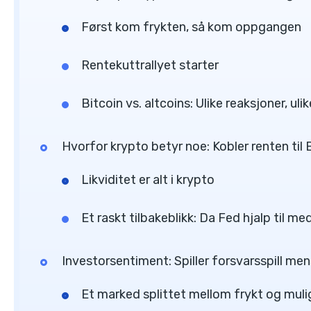
Først kom frykten, så kom oppgangen
Rentekuttrallyet starter
Bitcoin vs. altcoins: Ulike reaksjoner, ulik
Hvorfor krypto betyr noe: Kobler renten til
Likviditet er alt i krypto
Et raskt tilbakeblikk: Da Fed hjalp til 
Investorsentiment: Spiller forsvarsspill me
Et marked splittet mellom frykt og muli