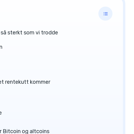
 så sterkt som vi trodde
n
 et rentekutt kommer
e
r Bitcoin og altcoins