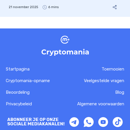
21 november 2025
6 mins
Startpagina
Toernooien
Cryptomania-opname
Veelgestelde vragen
Beoordeling
Blog
Privacybeleid
Algemene voorwaarden
ABONNEER JE OP ONZE
SOCIALE MEDIAKANALEN!