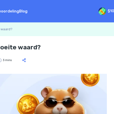
eoordeling
Blog
$1
e waard?
oeite waard?
3 mins