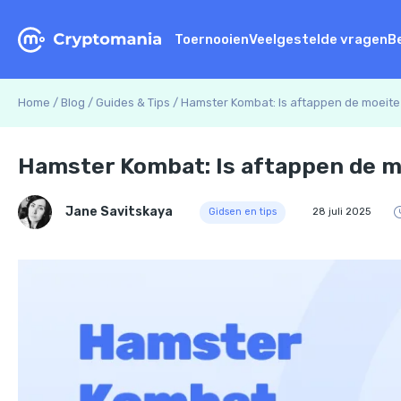
Toernooien
Veelgestelde vragen
B
Home
/
Blog
/
Guides & Tips
/
Hamster Kombat: Is aftappen de moeit
Hamster Kombat: Is aftappen de m
Jane Savitskaya
Gidsen en tips
28 juli 2025