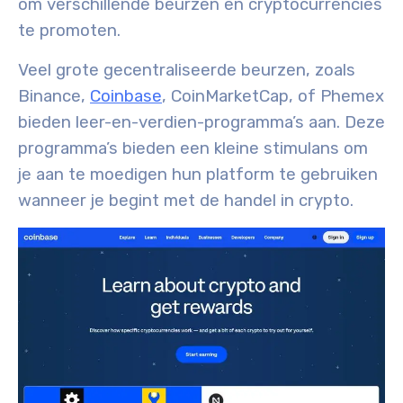
om verschillende beurzen en cryptocurrencies
te promoten.
Veel grote gecentraliseerde beurzen, zoals
Binance,
Coinbase
, CoinMarketCap, of Phemex
bieden leer-en-verdien-programma’s aan. Deze
programma’s bieden een kleine stimulans om
je aan te moedigen hun platform te gebruiken
wanneer je begint met de handel in crypto.