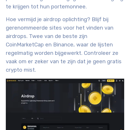
te krijgen tot hun portemonnee.
Hoe vermijd je airdrop oplichting? Blijf bij
gerenommeerde sites voor het vinden van
airdrops. Twee van de beste zijn
CoinMarketCap en Binance, waar de lijsten
regelmatig worden bijgewerkt. Controleer ze
vaak om er zeker van te zijn dat je geen gratis
crypto mist.