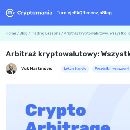
Turnieje
FAQ
Recenzja
Blog
Home
/
Blog
/
Trading Lessons
/
Arbitraż kryptowalutowy: Wszystko, 
Arbitraż kryptowalutowy: Wszystk
Vuk Martinovic
Lekcje handlu
Poradniki i wskazówki