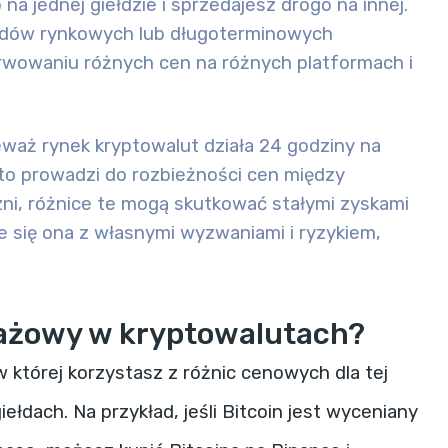
 na jednej giełdzie i sprzedajesz drogo na innej.
rendów rynkowych lub długoterminowych
erwowaniu różnych cen na różnych platformach i
eważ rynek kryptowalut działa 24 godziny na
sto prowadzi do rozbieżności cen między
czni, różnice te mogą skutkować stałymi zyskami
że się ona z własnymi wyzwaniami i ryzykiem,
rażowy w kryptowalutach?
w której
korzystasz z różnic cenowych dla tej
giełdach
. Na przykład, jeśli Bitcoin jest wyceniany