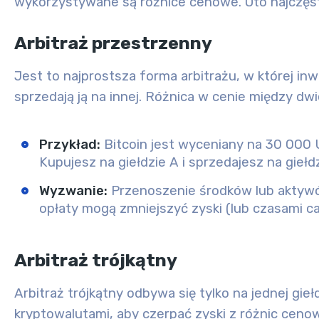
wykorzystywane są różnice cenowe. Oto najczęst
Arbitraż przestrzenny
Jest to najprostsza forma arbitrażu, w której inw
sprzedają ją na innej. Różnica w cenie między d
Przykład
:
Bitcoin jest wyceniany na 30 000 U
Kupujesz na giełdzie A i sprzedajesz na gieł
Wyzwanie
:
Przenoszenie środków lub aktywó
opłaty mogą zmniejszyć zyski (lub czasami ca
Arbitraż trójkątny
Arbitraż trójkątny odbywa się tylko na jednej gi
kryptowalutami, aby czerpać zyski z różnic cen