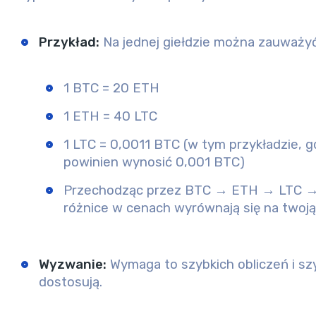
Przykład
:
Na jednej giełdzie można zauważyć
1 BTC = 20 ETH
1 ETH = 40 LTC
1 LTC = 0,0011 BTC (w tym przykładzie, 
powinien wynosić 0,001 BTC)
Przechodząc przez BTC → ETH → LTC → BT
różnice w cenach wyrównają się na twoją
Wyzwanie
:
Wymaga to szybkich obliczeń i szyb
dostosują.