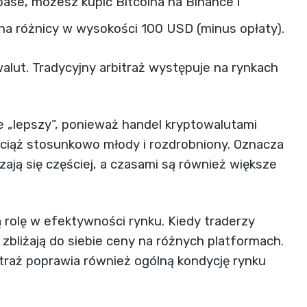
ase, możesz kupić Bitcoina na Binance i
na różnicy w wysokości 100 USD (minus opłaty).
walut. Tradycyjny arbitraż występuje na rynkach
e „lepszy”, ponieważ handel kryptowalutami
wciąż stosunkowo młody i rozdrobniony. Oznacza
ają się częściej, a czasami są również większe
rolę w efektywności rynku. Kiedy traderzy
zbliżają do siebie ceny na różnych platformach.
itraż poprawia również ogólną kondycję rynku