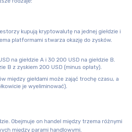
sze rodzaje:
estorzy kupują kryptowalutę na jednej giełdzie i
wiema platformami stwarza okazję do zysków.
SD na giełdzie A i 30 200 USD na giełdzie B.
dzie B z zyskiem 200 USD (minus opłaty).
w między giełdami może zająć trochę czasu, a
łkowicie je wyeliminować).
ełdzie. Obejmuje on handel między trzema różnymi
owych między parami handlowymi.