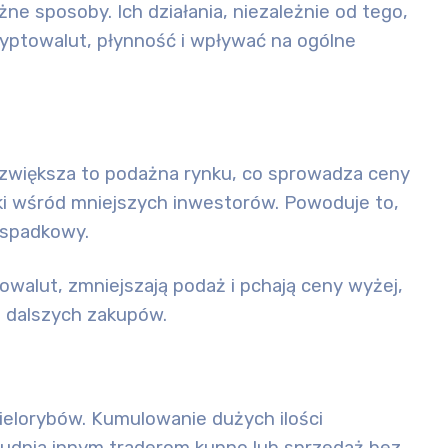
e sposoby. Ich działania, niezależnie od tego,
ryptowalut, płynność i wpływać na ogólne
zwiększa to podaż
na rynku, co
sprowadza ceny
ki wśród mniejszych inwestorów. Powoduje to,
d spadkowy.
towalut,
zmniejszają podaż
i
pchają ceny wyżej
,
 dalszych zakupów.
ielorybów.
Kumulowanie
dużych ilości