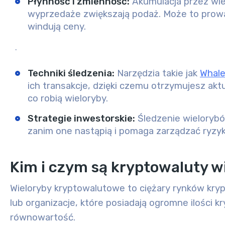
Płynność i zmienność
:
Akumulacja przez wie
wyprzedaże zwiększają podaż. Może to prowa
windują ceny.
.
Techniki śledzenia
:
Narzędzia takie jak
Whale
ich transakcje, dzięki czemu otrzymujesz akt
co robią wieloryby.
Strategie inwestorskie
:
Śledzenie wielorybó
zanim one nastąpią i pomaga zarządzać ryzy
Kim i czym są kryptowaluty w
Wieloryby kryptowalutowe to
ciężary
rynków kryp
lub organizacje, które posiadają ogromne ilości 
równowartość.