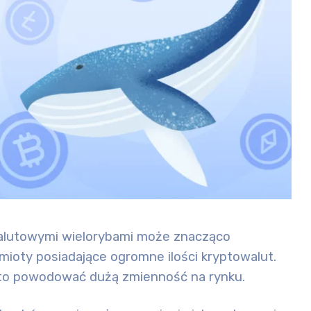
alutowymi wielorybami
może znacząco
mioty posiadające ogromne ilości kryptowalut.
e to powodować dużą
zmienność
na rynku.