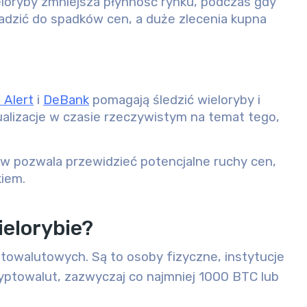
loryby zmniejsza płynność rynku, podczas gdy
dzić do spadków cen, a duże zlecenia kupna
 Alert
i
DeBank
pomagają śledzić wieloryby i
ualizacje w czasie rzeczywistym na temat tego,
w pozwala przewidzieć potencjalne ruchy cen,
kiem.
ielorybie?
towalutowych. Są to osoby fizyczne, instytucje
kryptowalut, zazwyczaj co najmniej 1000 BTC lub