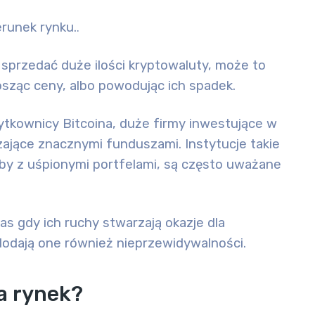
runek rynku.
.
b sprzedać duże ilości kryptowaluty, może to
ząc ceny, albo powodując ich spadek.
ytkownicy Bitcoina, duże firmy inwestujące w
zające znacznymi funduszami. Instytucje takie
oby z uśpionymi portfelami, są często uważane
zas gdy ich ruchy
stwarzają okazje
dla
dodają one również
nieprzewidywalności
.
a rynek?