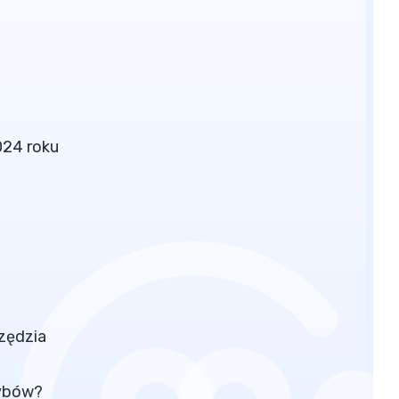
024 roku
rzędzia
rybów?