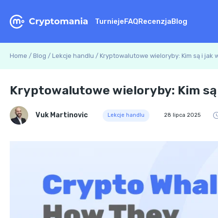
Turnieje
FAQ
Recenzja
Blog
Home
/
Blog
/
Lekcje handlu
/
Kryptowalutowe wieloryby: Kim są i jak
Kryptowalutowe wieloryby: Kim są 
Vuk Martinovic
Lekcje handlu
28 lipca 2025