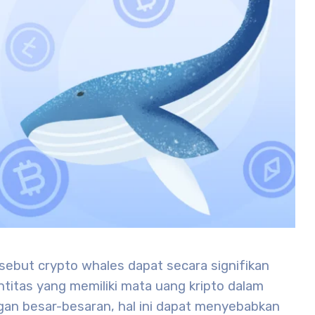
isebut
crypto whales
dapat secara signifikan
ntitas yang memiliki mata uang kripto dalam
gan besar-besaran, hal ini dapat menyebabkan