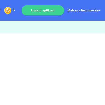
Bahasa Indonesia
0
5
Unduh aplikasi