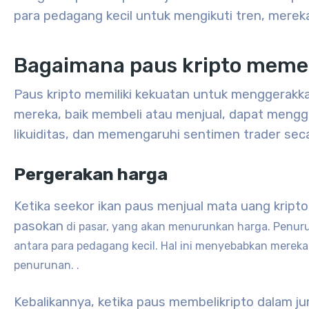
para pedagang kecil untuk mengikuti tren, merek
Bagaimana paus kripto meme
Paus kripto memiliki kekuatan untuk menggerakka
mereka, baik membeli atau menjual, dapat meng
likuiditas, dan memengaruhi sentimen trader sec
Pergerakan harga
Ketika seekor ikan paus
menjual
mata uang kripto
pasokan
di pasar, yang
akan menurunkan harga. Penurun
antara para pedagang kecil. Hal ini menyebabkan merek
penurunan.
.
Kebalikannya, ketika paus
membeli
kripto dalam j