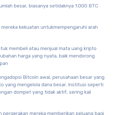
jumlah besar, biasanya setidaknya 1.000 BTC
 mereka kekuatan untuk
mempengaruhi arah
ntuk membeli atau menjual mata uang kripto
erubahan harga yang nyata, baik mendorong
span
pengadopsi Bitcoin awal, perusahaan besar yang
to yang mengelola dana besar. Institusi seperti
ngan dompet yang tidak aktif, sering kali
un pergerakan mereka
memberikan peluang
bagi