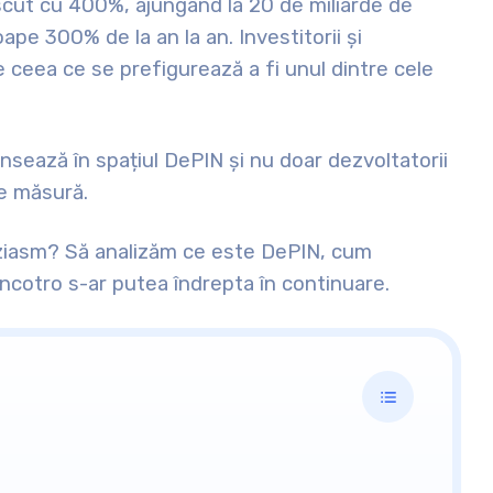
escut cu 400%, ajungând la 20 de miliarde de
ape 300% de la an la an. Investitorii și
pe ceea ce se prefigurează a fi unul dintre cele
ansează în spațiul DePIN și nu doar dezvoltatorii
re măsură.
tuziasm? Să analizăm ce este DePIN, cum
încotro s-ar putea îndrepta în continuare.