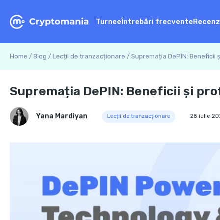
Turnee
Întrebări frecvente
Recenz
Home
/
Blog
/
Lecții de tranzacționare
/
Supremația DePIN: Beneficii și
Supremația DePIN: Beneficii și prof
Yana Mardiyan
Lecții de tranzacționare
28 iulie 20