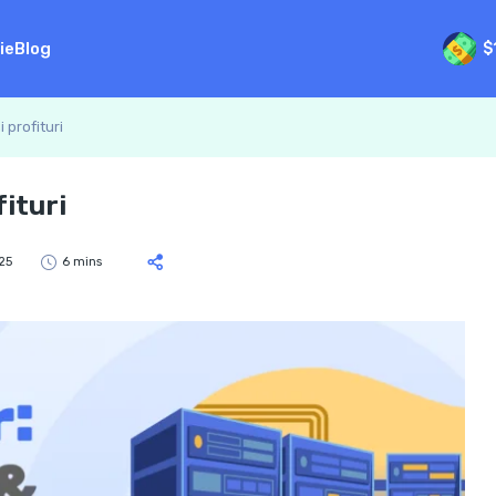
ie
Blog
$
 profituri
ituri
25
6 mins