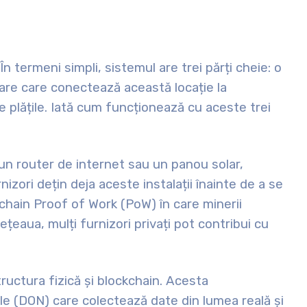
În termeni simpli, sistemul are trei părți cheie: o
ware care conectează această locație la
e plățile. Iată cum funcționează cu aceste trei
un router de internet sau un panou solar,
nizori dețin deja aceste instalații înainte de a se
kchain Proof of Work (PoW) în care minerii
țeaua, mulți furnizori privați pot contribui cu
ructura fizică și blockchain. Acesta
le (DON) care colectează date din lumea reală și