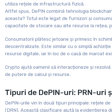
utiliza rețele de infrastructură fizică.
Altfel spus, DePIN combină tehnologia blockchain
aceasta? Totul este legat de furnizori și consumat
capacitate de stocare sau alte resurse la rețea,
Consumatorii plătesc jetoane și primesc în schimb 
descentralizate. Este similar cu o simplă achiziție
resurse digitale, iar în loc de o casă de marcat ex
Crypto ajută oamenii să interacționeze și rezolvă
de putere de calcul și resurse.
Tipuri de DePIN-uri: PRN-uri 
DePIN-urile vin în două tipuri principale: rețele de
(DRN). Această clasificare ajută la evidențierea div