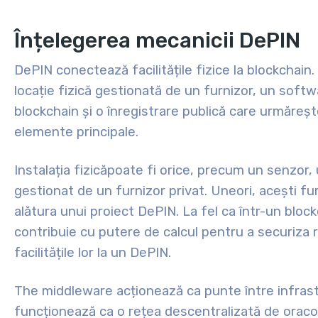
Înțelegerea mecanicii DePIN
DePIN conectează facilitățile fizice la blockchain. 
locație fizică gestionată de un furnizor, un soft
blockchain și o înregistrare publică care urmăreșt
elemente principale.
Instalația
fizică
poate fi orice, precum un senzor, 
gestionat de un furnizor privat. Uneori, acești fur
alătura unui proiect DePIN. La fel ca într-un bloc
contribuie cu putere de calcul pentru a securiza re
facilitățile lor la un DePIN.
The
middleware
acționează ca punte între infrast
funcționează ca o rețea descentralizată de oraco