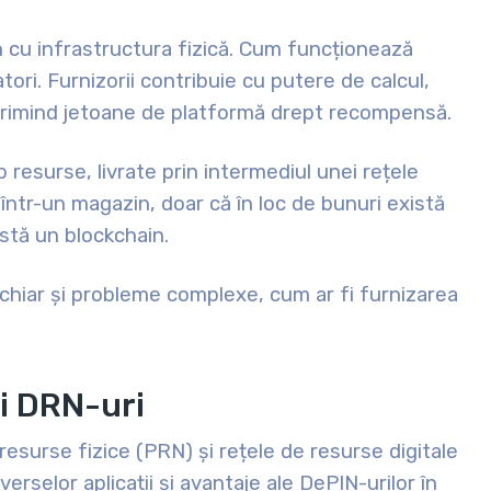
 cu infrastructura fizică. Cum funcționează
ori. Furnizorii contribuie cu putere de calcul,
 primind jetoane de platformă drept recompensă.
resurse, livrate prin intermediul unei rețele
 într-un magazin, doar că în loc de bunuri există
istă un blockchain.
 chiar și probleme complexe, cum ar fi furnizarea
și DRN-uri
 resurse fizice (PRN) și rețele de resurse digitale
erselor aplicații și avantaje ale DePIN-urilor în