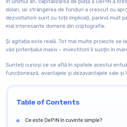
În ultimul an, capitalizarea de piață a DePIN a cr
dolari, iar strângerea de fonduri a crescut cu apro
dezvoltatorii sunt cu toții implicați, pariind mult 
mai interesante domenii din criptografie.
Și agitația este reală. Tot mai multe proiecte se l
văd potențialul masiv – investitorii îi susțin în ma
Sunteți curioși ce se află în spatele acestui en
funcționează, avantajele și dezavantajele sale și 
Table of Contents
Ce este DePIN în cuvinte simple?