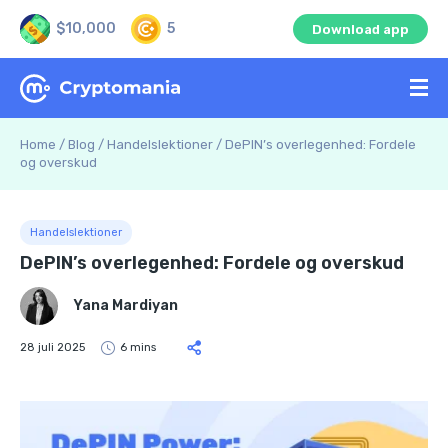
$10,000
5
Download app
Home
/
Blog
/
Handelslektioner
/
DePIN’s overlegenhed: Fordele
og overskud
Handelslektioner
DePIN’s overlegenhed: Fordele og overskud
Yana Mardiyan
28 juli 2025
6 mins