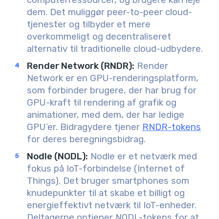
computerressourcer, og brugere kan leje
dem. Det muliggør peer-to-peer cloud-
tjenester og tilbyder et mere
overkommeligt og decentraliseret
alternativ til traditionelle cloud-udbydere.
Render Network (RNDR):
Render
Network er en GPU-renderingsplatform,
som forbinder brugere, der har brug for
GPU-kraft til rendering af grafik og
animationer, med dem, der har ledige
GPU’er. Bidragydere tjener
RNDR-tokens
for deres beregningsbidrag.
Nodle (NODL):
Nodle er et
netværk med
fokus på IoT-forbindelse (Internet of
Things). Det bruger smartphones som
knudepunkter til at skabe et billigt og
energieffektivt netværk til IoT-enheder.
Deltagerne optjener NODL-tokens for at