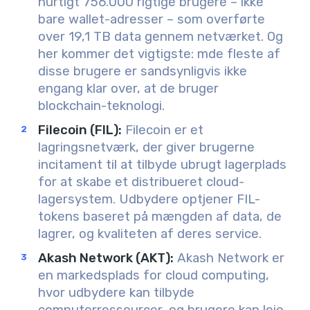
hurtigt 756.000 rigtige brugere – ikke
bare wallet-adresser – som overførte
over 19,1 TB data gennem netværket. Og
her kommer det vigtigste: m
de fleste af
disse brugere er sandsynligvis ikke
engang klar over, at de bruger
blockchain-teknologi.
Filecoin (FIL):
Filecoin er et
lagringsnetværk, der giver brugerne
incitament til at tilbyde ubrugt lagerplads
for at skabe et distribueret cloud-
lagersystem. Udbydere optjener FIL-
tokens baseret på mængden af data, de
lagrer, og kvaliteten af deres service.
Akash Network (AKT):
Akash Network er
en markedsplads for cloud computing,
hvor udbydere kan tilbyde