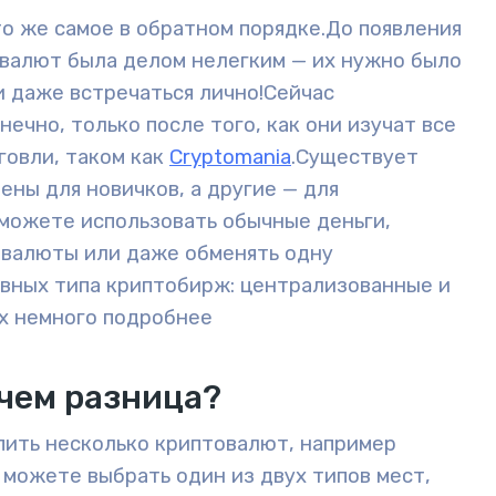
то же самое в обратном порядке.
До появления
валют была делом нелегким — их нужно было
 даже встречаться лично!
Сейчас
ечно, только после того, как они изучат все
говли, таком как
Cryptomania
.
Существует
ны для новичков, а другие — для
 можете использовать обычные деньги,
овалюты или даже обменять одну
овных типа криптобирж:
централизованные
и
х немного подробнее
в чем разница?
пить несколько криптовалют, например
ы можете выбрать один из двух типов мест,