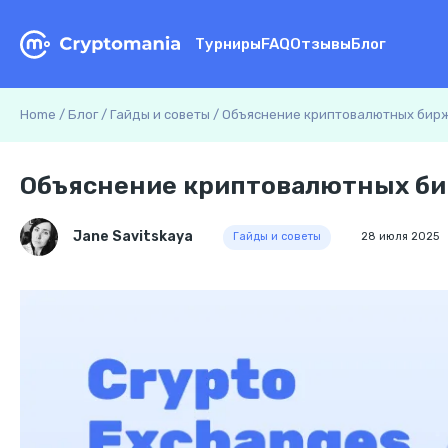
Турниры
FAQ
Отзывы
Блог
Home
/
Блог
/
Гайды и советы
/
Объяснение криптовалютных бирж:
Объяснение криптовалютных бир
Jane Savitskaya
Гайды и советы
28 июля 2025