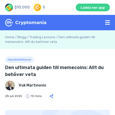
$10,000
5
Ladda ner app
Home
/
Blogg
/
Trading Lessons
/
Den ultimata guiden till
memecoins: Allt du behöver veta
Handelslektioner
Den ultimata guiden till memecoins: Allt du
behöver veta
Vuk Martinovic
28 juli 2025
10 mins