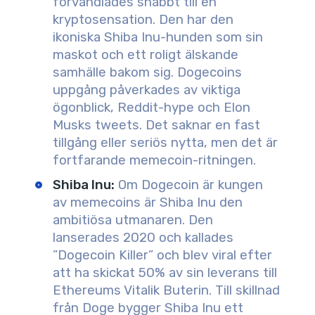
förvandlades snabbt till en
kryptosensation. Den har den
ikoniska Shiba Inu-hunden som sin
maskot och ett roligt älskande
samhälle bakom sig. Dogecoins
uppgång påverkades av viktiga
ögonblick, Reddit-hype och Elon
Musks tweets. Det saknar en fast
tillgång eller seriös nytta, men det är
fortfarande memecoin-ritningen.
Shiba Inu
:
Om Dogecoin är kungen
av memecoins är Shiba Inu den
ambitiösa utmanaren. Den
lanserades 2020 och kallades
”Dogecoin Killer” och blev viral efter
att ha skickat 50% av sin leverans till
Ethereums Vitalik Buterin. Till skillnad
från Doge bygger Shiba Inu ett