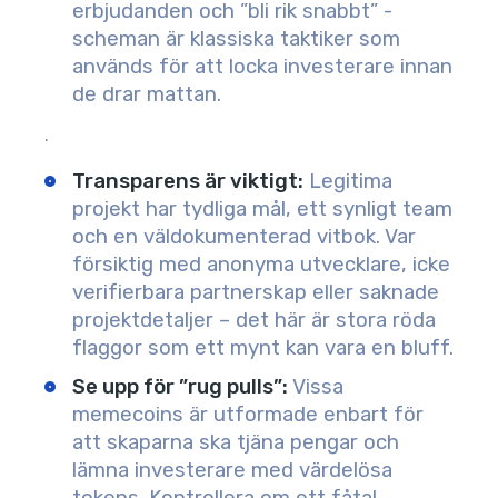
erbjudanden och ”bli rik snabbt” -
scheman är klassiska taktiker som
används för att locka investerare innan
de drar mattan.
.
Transparens är viktigt
:
Legitima
projekt har tydliga mål, ett synligt team
och en väldokumenterad vitbok. Var
försiktig med anonyma utvecklare, icke
verifierbara partnerskap eller saknade
projektdetaljer – det här är stora röda
flaggor som ett mynt kan vara en bluff.
Se upp för ”rug pulls”
:
Vissa
memecoins är utformade enbart för
att skaparna ska tjäna pengar och
lämna investerare med värdelösa
tokens. Kontrollera om ett fåtal