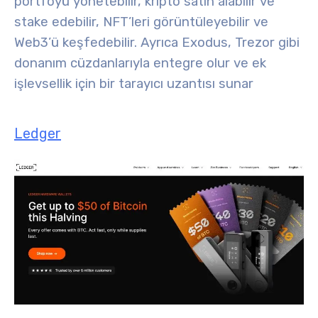
portföyü yönetebilir, kripto satın alabilir ve
stake edebilir, NFT’leri görüntüleyebilir ve
Web3’ü keşfedebilir. Ayrıca Exodus, Trezor gibi
donanım cüzdanlarıyla entegre olur ve ek
işlevsellik için bir tarayıcı uzantısı sunar
Ledger