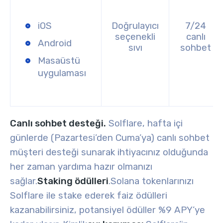
iOS
Doğrulayıcı
7/24
seçenekli
canlı
Android
sıvı
sohbet
Masaüstü
uygulaması
Canlı sohbet desteği.
Solflare, hafta içi
günlerde (Pazartesi’den Cuma’ya) canlı sohbet
müşteri desteği sunarak ihtiyacınız olduğunda
her zaman yardıma hazır olmanızı
sağlar.
Staking ödülleri
.
Solana tokenlarınızı
Solflare ile stake ederek faiz ödülleri
kazanabilirsiniz, potansiyel ödüller %9 APY’ye