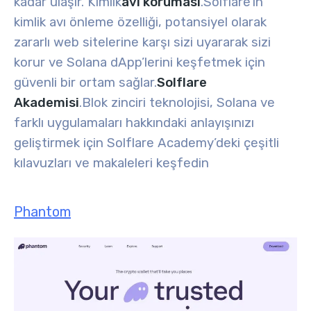
kadar ulaşır. Kimlik
avı koruması
.
Solflare’in
kimlik avı önleme özelliği, potansiyel olarak
zararlı web sitelerine karşı sizi uyararak sizi
korur ve Solana dApp’lerini keşfetmek için
güvenli bir ortam sağlar.
Solflare
Akademisi
.
Blok zinciri teknolojisi, Solana ve
farklı uygulamaları hakkındaki anlayışınızı
geliştirmek için Solflare Academy’deki çeşitli
kılavuzları ve makaleleri keşfedin
Phantom