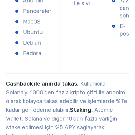
Android
7/24
ile sıvı
canlı
Pencereler
sohb
MacOS
E-
Ubuntu
posta
Debian
Fedora
Cashback ile anında takas.
Kullanıcılar
Solana’yı 1000’den fazla kripto çifti ile anonim
olarak kolayca takas edebilir ve işlemlerde %1’e
kadar geri ödeme alabilir.
Staking.
Atomic
Wallet, Solana ve diğer 10’dan fazla varlığın
stake edilmesi için %5 APY sağlayarak