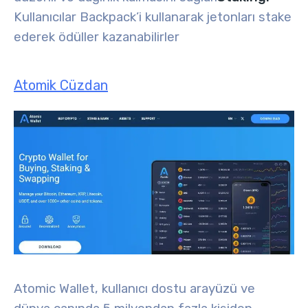
Kullanıcılar Backpack’i kullanarak jetonları stake
ederek ödüller kazanabilirler
Atomik Cüzdan
Atomic Wallet, kullanıcı dostu arayüzü ve