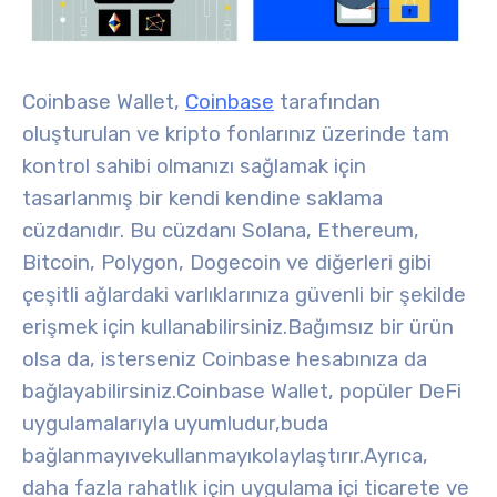
Coinbase Wallet,
Coinbase
tarafından
oluşturulan ve kripto fonlarınız üzerinde tam
kontrol sahibi olmanızı sağlamak için
tasarlanmış bir kendi kendine saklama
cüzdanıdır
. Bu cüzdanı Solana, Ethereum,
Bitcoin, Polygon, Dogecoin ve diğerleri gibi
çeşitli ağlardaki varlıklarınıza güvenli bir şekilde
erişmek için kullanabilirsiniz.
Bağımsız bir ürün
olsa da, isterseniz Coinbase hesabınıza da
bağlayabilirsiniz.
Coinbase Wallet, popüler DeFi
uygulamalarıyla uyumludur,
bu
da
bağlanmayı
ve
kullanmayı
kolaylaştırır
.
Ayrıca,
daha fazla rahatlık için uygulama içi ticarete ve