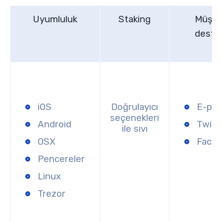
Uyumluluk
Staking
Müşte
deste
iOS
Doğrulayıcı
E-pos
seçenekleri
Android
Twitt
ile sıvı
OSX
Face
Pencereler
Linux
Trezor