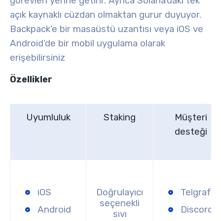
görevleri yerine getirir. Ayrıca Solana’daki tek
açık kaynaklı cüzdan olmaktan gurur duyuyor
.
Backpack’e bir masaüstü uzantısı veya iOS ve
Android’de bir mobil uygulama olarak
erişebilirsiniz
Özellikler
Uyumluluk
Staking
Müşteri
desteği
iOS
Doğrulayıcı
Telgraf
seçenekli
Android
Discord
sıvı