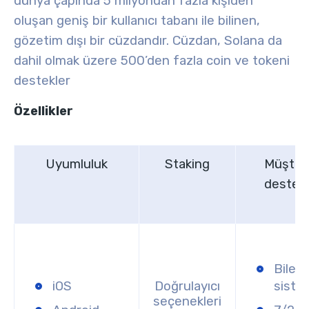
dünya çapında 5 milyondan fazla kişiden
oluşan geniş bir kullanıcı tabanı ile bilinen,
gözetim dışı bir cüzdandır. Cüzdan, Solana da
dahil olmak üzere 500’den fazla coin ve tokeni
destekler
Özellikler
Uyumluluk
Staking
Müşter
desteğ
Bilet
iOS
Doğrulayıcı
siste
seçenekleri