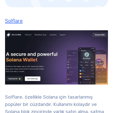
Solflare
Solflare, özellikle Solana için tasarlanmış
popüler bir cüzdandır. Kullanımı kolaydır ve
Solana blok zincirinde varlık satın alma, satma