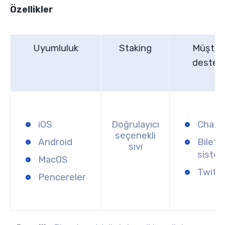
Özellikler
Uyumluluk
Staking
Müşter
desteğ
iOS
Doğrulayıcı
Chatb
seçenekli
Android
Bilet
sıvı
sistem
MacOS
Twitte
Pencereler