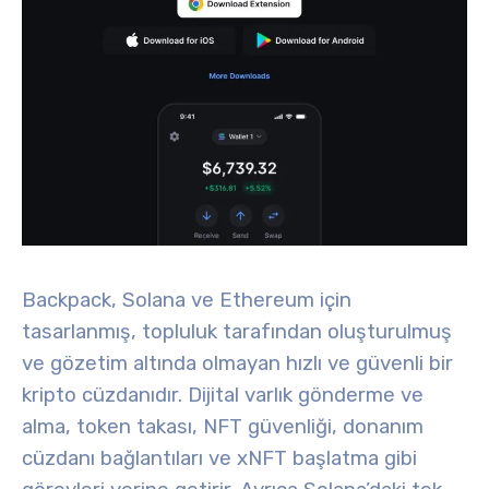
Backpack, Solana ve Ethereum için
tasarlanmış, topluluk tarafından oluşturulmuş
ve gözetim altında olmayan hızlı ve güvenli bir
kripto cüzdanıdır. Dijital varlık gönderme ve
alma, token takası, NFT güvenliği, donanım
cüzdanı bağlantıları ve xNFT başlatma gibi