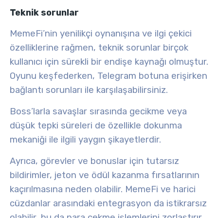
Teknik sorunlar
MemeFi’nin
yenilikçi oynanışına
ve ilgi çekici
özelliklerine rağmen,
teknik sorunlar
birçok
kullanıcı için sürekli bir endişe kaynağı olmuştur.
Oyunu keşfederken, Telegram botuna erişirken
bağlantı sorunları
ile karşılaşabilirsiniz.
Boss’larla savaşlar sırasında gecikme veya
düşük tepki süreleri
de özellikle
dokunma
mekaniği
ile ilgili yaygın şikayetlerdir.
Ayrıca,
görevler ve bonuslar için tutarsız
bildirimler
, jeton ve ödül kazanma fırsatlarının
kaçırılmasına neden olabilir. MemeFi ve
harici
cüzdanlar
arasındaki entegrasyon da istikrarsız
olabilir, bu da para çekme işlemlerini zorlaştırır.