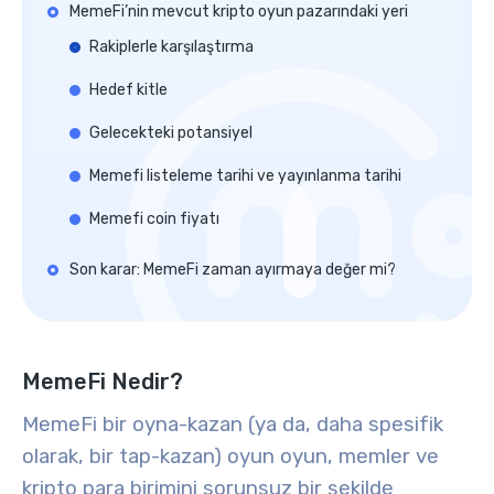
MemeFi’nin mevcut kripto oyun pazarındaki yeri
Rakiplerle karşılaştırma
Hedef kitle
Gelecekteki potansiyel
Memefi listeleme tarihi ve yayınlanma tarihi
Memefi coin fiyatı
Son karar: MemeFi zaman ayırmaya değer mi?
MemeFi Nedir?
MemeFi bir
oyna-kazan
(ya da, daha spesifik
olarak, bir
tap-kazan
)
oyun
oyun, memler ve
kripto para birimini sorunsuz bir şekilde