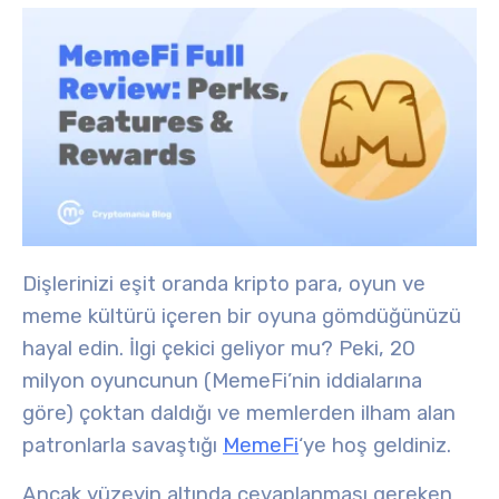
Dişlerinizi eşit oranda
kripto para
,
oyun
ve
meme kültürü
içeren bir oyuna gömdüğünüzü
hayal edin. İlgi çekici geliyor mu? Peki, 20
milyon oyuncunun (MemeFi’nin iddialarına
göre) çoktan daldığı ve memlerden ilham alan
patronlarla savaştığı
MemeFi
‘ye hoş geldiniz.
Ancak yüzeyin altında cevaplanması gereken