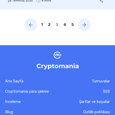
28 Temmuz 2025
8 mins
1
2
3
4
5
Ana Sayfa
Turnuvalar
Cryptomania para çekme
SSS
İnceleme
Şartlar ve koşullar
Blog
Gizlilik politikası