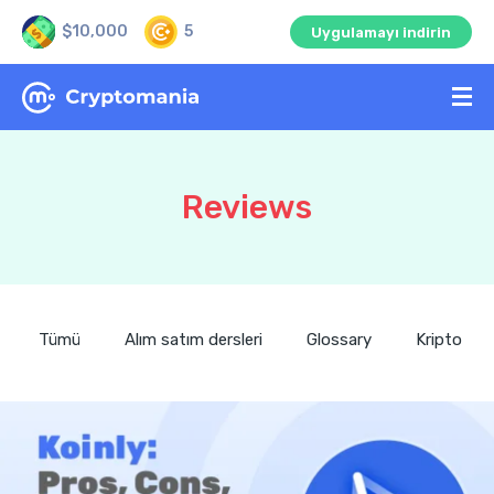
$10,000
5
Uygulamayı indirin
Reviews
Tümü
Alım satım dersleri
Glossary
Kripto Hab