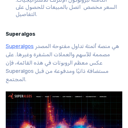
الكاملة لبروتوكول الإنترنت للاستراتيجيات.
السعر مخصص اتصل بالمبيعات للحصول على
التفاصيل.
Superalgos
هي منصة أتمتة تداول مفتوحة المصدر
Superalgos
مصممة للأسهم والعملات المشفرة وغيرها. على
عكس معظم الروبوتات في هذه القائمة، فإن
Superalgos مستضافة ذاتيًا ومدفوعة من قبل
المجتمع.