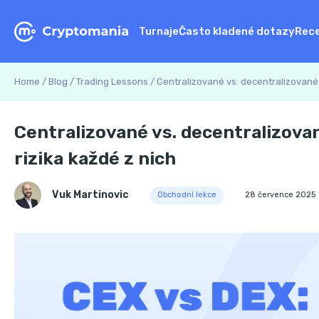
Turnaje
Často kladené dotazy
Rec
Home
/
Blog
/
Trading Lessons
/
Centralizované vs. decentralizované 
Centralizované vs. decentralizova
rizika každé z nich
Vuk Martinovic
Obchodní lekce
28 července 2025