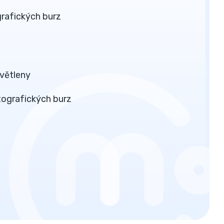
grafických burz
větleny
tografických burz