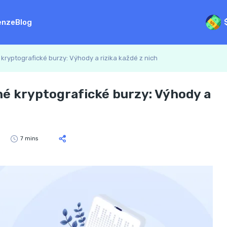
enze
Blog
kryptografické burzy: Výhody a rizika každé z nich
né kryptografické burzy: Výhody a
7 mins