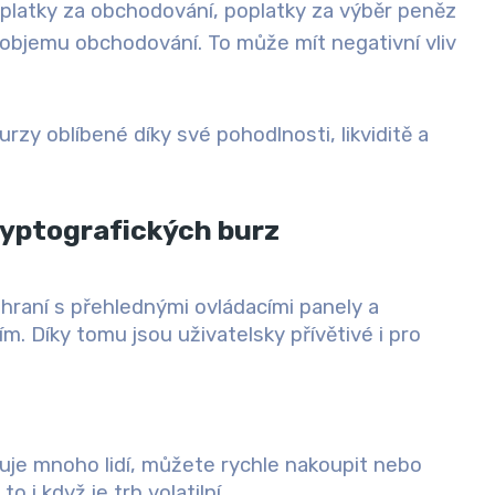
platky za obchodování, poplatky za výběr peněz
objemu obchodování. To může mít negativní vliv
burzy oblíbené díky své
pohodlnosti, likviditě a
ryptografických burz
raní s přehlednými ovládacími panely a
. Díky tomu jsou uživatelsky přívětivé i pro
e mnoho lidí, můžete rychle nakoupit nebo
o i když je trh volatilní.