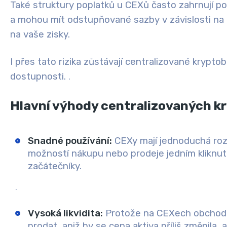
Také
struktury poplatků
u CEXů často zahrnují po
a mohou mít odstupňované sazby v závislosti na 
na vaše zisky.
I přes tato rizika zůstávají centralizované krypto
dostupnosti
.
.
Hlavní výhody centralizovaných k
Snadné používání
:
CEXy mají jednoduchá rozh
možností nákupu nebo prodeje jedním kliknutím
začátečníky.
.
Vysoká likvidita
:
Protože na CEXech obchoduj
prodat, aniž by se cena aktiva příliš změnila, a t