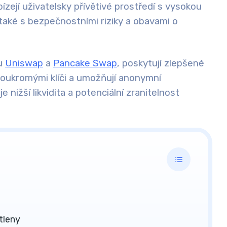
bízejí
uživatelsky přívětivé prostředí
s vysokou
 také s
bezpečnostními riziky
a
obavami o
ou
Uniswap
a
Pancake Swap
, poskytují
zlepšené
soukromými klíči a umožňují anonymní
e nižší likvidita a potenciální zranitelnost
tleny