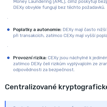
Money Laundering (AML), čímž poskytují bezp
DEXy obvykle fungují bez těchto požadavků.
.
Poplatky a autonomie
:
DEXy mají často nižší 
při transakcích, zatímco CEXy mají vyšší popl
.
Provozní rizika
:
CEXy jsou náchylné k jediné
zatímco DEXy čelí rizikům vyplývajícím ze zran
odpovědnosti za bezpečnost.
Centralizované kryptografick