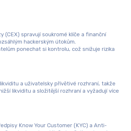
y (CEX) spravují soukromé klíče a finanční
 rozsáhlým hackerským útokům.
elům ponechat si kontrolu, což snižuje rizika
ikviditu a uživatelsky přívětivé rozhraní, takže
žší likviditu a složitější rozhraní a vyžadují více
ředpisy Know Your Customer (KYC) a Anti-