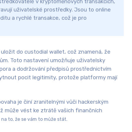
středkovatelé
v kryptoměnových transakcích,
ravují
uživatelské prostředky
. Jsou to online
iditu
a
rychlé transakce
, což je pro
 uložit do
custodial wallet
, což znamená, že
ivům. Toto nastavení umožňuje uživatelsky
odpora a dodržování předpisů prostřednictvím
out pocit legitimity, protože platformy mají
 povaha je činí zranitelnými vůči hackerským
ž může vést ke ztrátě vašich finančních
 na to, že se vám to může stát.