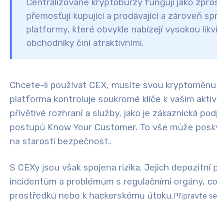
Centralizované kryptoburzy fungují jako
zpro
přemosťují kupující a prodávající a zároveň sp
platformy, které obvykle nabízejí
vysokou likv
obchodníky činí atraktivními.
Chcete-li používat CEX, musíte svou kryptoměnu
platforma kontroluje soukromé klíče k vašim akt
přívětivé rozhraní a služby, jako je zákaznická p
postupů Know Your Customer. To vše může poskytn
na starosti bezpečnost.
.
S CEXy jsou však spojena
rizika
. Jejich depozitní
incidentům a problémům s regulačními orgány, co
prostředků nebo k hackerskému útoku.
Připravte se