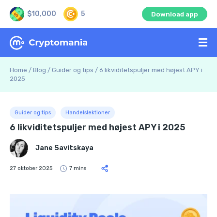
$10,000
5
Download app
Home
/
Blog
/
Guider og tips
/
6 likviditetspuljer med højest APY i
2025
Guider og tips
Handelslektioner
6 likviditetspuljer med højest APY i 2025
Jane Savitskaya
27 oktober 2025
7 mins