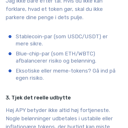
Jag ikke bare efter tal. Hvis du ikke kan
forklare, hvad et token gør, skal du ikke
parkere dine penge i dets pulje.
Stablecoin-par (som USDC/USDT) er
mere sikre.
Blue-chip-par (som ETH/WBTC)
afbalancerer risiko og belønning.
Eksotiske eller meme-tokens? Gå ind på
egen risiko.
3. Tjek det reelle udbytte
Høj APY betyder ikke altid høj fortjeneste.
Nogle belønninger udbetales i ustabile eller
inflationære tokens, der hurtigt kan miste