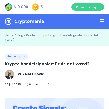
$10,000
5
Download app
Home
/
Blog
/
Guider og tips
/
Krypto handelsignaler: Er de det
værd?
Guider og tips
Krypto handelsignaler: Er de det værd?
Vuk Martinovic
28 juli 2025
8 mins