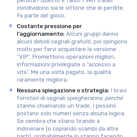
perdita? Questo è falso. I veri trader
condividono sia le vittorie che le perdite.
Fa parte del gioco.
Costante pressione per
l’aggiornamento
:
Alcuni gruppi danno
alcuni deboli segnali gratuiti, poi spingono
molto per farvi acquistare la versione
“VIP”. Promettono operazioni migliori,
informazioni privilegiate o “accesso a
vita”. Ma una volta pagato, la qualità
raramente migliora.
Nessuna spiegazione o strategia
:
I bravi
fornitori di segnali spiegheranno
perché
stanno chiamando un trade. I pessimi
postano solo numeri senza alcuna logica.
Se sembra che stiano tirando a
indovinare (o copiando scambi da altre
parti), probabilmente lo stanno facendo.