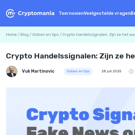
Toernooien
Veelgestelde vragen
B
Home
/
Blog
/
Gidsen en tips
/
Crypto Handelssignalen: Zijn ze het w
Crypto Handelssignalen: Zijn ze h
Vuk Martinovic
Gidsen en tips
28 juli 2025