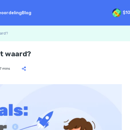
eoordeling
Blog
$1
aard?
et waard?
7 mins