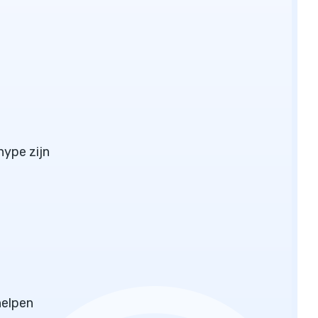
hype zijn
helpen