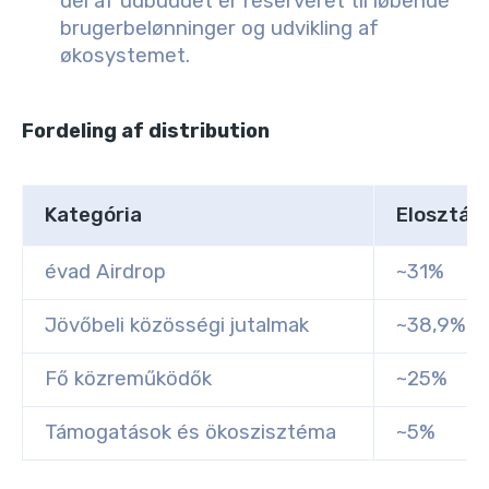
del af udbuddet er reserveret til løbende
brugerbelønninger og udvikling af
økosystemet.
Fordeling af distribution
Kategória
Elosztás
évad Airdrop
~31%
Jövőbeli közösségi jutalmak
~38,9%
Fő közreműködők
~25%
Támogatások és ökoszisztéma
~5%