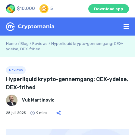
$10,000
5
Download app
Home
/
Blog
/
Reviews
/
Hyperliquid krypto-gennemgang: CEX-
ydelse, DEX-frihed
Reviews
Hyperliquid krypto-gennemgang: CEX-ydelse,
DEX-frihed
Vuk Martinovic
28 juli 2025
9 mins