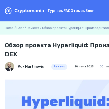
Турниры
FAQ
Отзывы
Блог
Home
/
Блог
/
Reviews
/
Обзор проекта Hyperliquid: Производител
Обзор проекта Hyperliquid: Про
DEX
Vuk Martinovic
Reviews
28 июля 2025
1 m