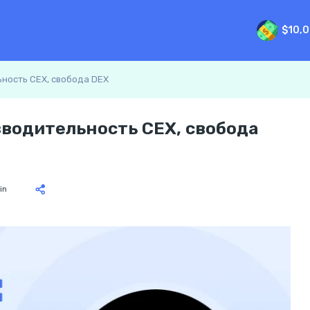
$10,
ьность CEX, свобода DEX
изводительность CEX, свобода
in