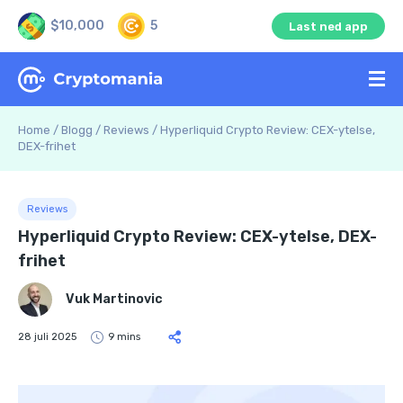
$10,000
5
Last ned app
Home
/
Blogg
/
Reviews
/
Hyperliquid Crypto Review: CEX-ytelse,
DEX-frihet
Reviews
Hyperliquid Crypto Review: CEX-ytelse, DEX-
frihet
Vuk Martinovic
28 juli 2025
9 mins