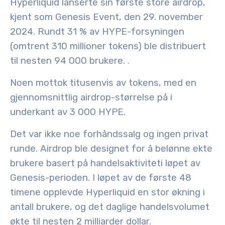
Hyperliquid lanserte sin første store airdrop,
kjent som
Genesis Event
, den 29. november
2024
. Rundt
31 % av HYPE-forsyningen
(omtrent
310 millioner tokens
) ble distribuert
til nesten
94 000 brukere
.
.
Noen mottok
titusenvis av tokens
, med en
gjennomsnittlig airdrop-størrelse på i
underkant av
3 000 HYPE
.
Det var
ikke noe forhåndssalg
og
ingen privat
runde
. Airdrop ble designet for å belønne ekte
brukere basert på
handelsaktivitet
i løpet av
Genesis-perioden. I løpet av de første 48
timene opplevde Hyperliquid en stor økning i
antall brukere, og
det daglige handelsvolumet
økte til nesten 2 milliarder dollar
.