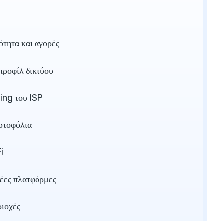
ότητα και αγορές
 προφίλ δικτύου
ling του ISP
ρτοφόλια
i
νέες πλατφόρμες
ριοχές