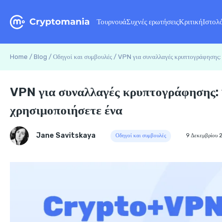
Τουρνουά
Συχνές ερωτήσεις
Κριτική
Ιστολ
Home
/
Blog
/
Οδηγοί και συμβουλές
/
VPN για συναλλαγές κρυπτογράφησης: 1
VPN για συναλλαγές κρυπτογράφησης: 1
χρησιμοποιήσετε ένα
Jane Savitskaya
Οδηγοί και συμβουλές
9 Δεκεμβρίου 