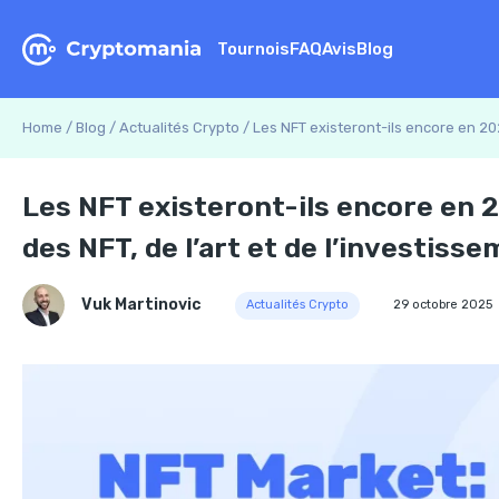
Tournois
FAQ
Avis
Blog
Home
/
Blog
/
Actualités Crypto
/
Les NFT existeront-ils encore en 202
Les NFT existeront-ils encore en 2
des NFT, de l’art et de l’investisse
Vuk Martinovic
Actualités Crypto
29 octobre 2025