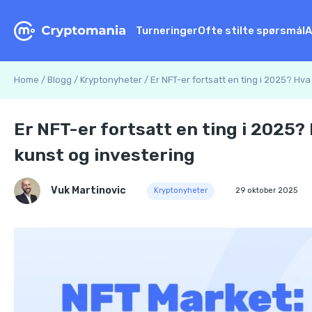
Turneringer
Ofte stilte spørsmål
A
Home
/
Blogg
/
Kryptonyheter
/
Er NFT-er fortsatt en ting i 2025? Hv
Er NFT-er fortsatt en ting i 2025?
kunst og investering
Vuk Martinovic
Kryptonyheter
29 oktober 2025