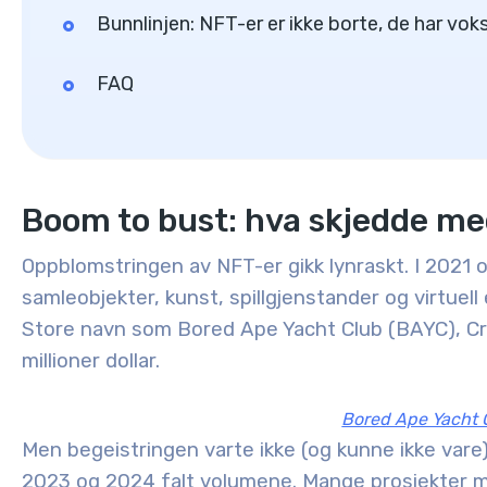
Bunnlinjen: NFT-er er ikke borte, de har vok
FAQ
Boom to bust: hva skjedde m
Oppblomstringen av NFT-er gikk lynraskt. I 2021 
samleobjekter, kunst, spillgjenstander og virtuell
Store navn som Bored Ape Yacht Club (BAYC), Cr
millioner dollar.
Bored Ape Yacht
Men begeistringen varte ikke (og kunne ikke vare
2023 og 2024 falt volumene. Mange prosjekter m