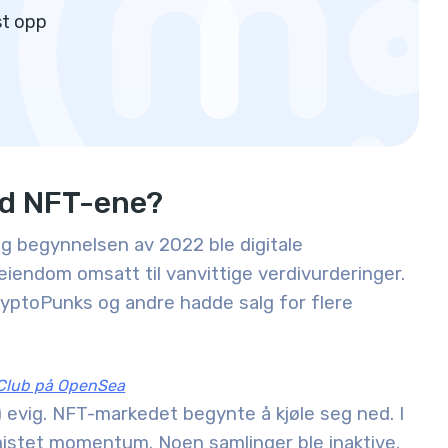
st opp
ed NFT-ene?
og begynnelsen av 2022 ble digitale
 eiendom omsatt til vanvittige verdivurderinger.
yptoPunks og andre hadde salg for flere
 Club på OpenSea
) evig. NFT-markedet begynte å kjøle seg ned. I
istet momentum. Noen samlinger ble inaktive.