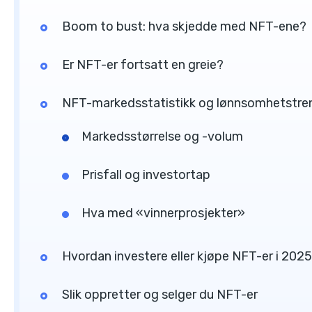
Boom to bust: hva skjedde med NFT-ene?
Er NFT-er fortsatt en greie?
NFT-markedsstatistikk og lønnsomhetstre
Markedsstørrelse og -volum
Prisfall og investortap
Hva med «vinnerprosjekter»
Hvordan investere eller kjøpe NFT-er i 2025
Slik oppretter og selger du NFT-er