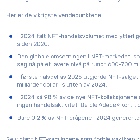
Her er de viktigste vendepunktene:
I 2024 falt NFT-handelsvolumet med ytterlige
siden 2020.
Den globale omsetningen i NFT-markedet, som
seg nå på et lavere nivå på rundt 600-700 mill
I første halvdel av 2025 utgjorde NFT-salget 2
milliarder dollar i slutten av 2024.
I 2024 så 98 % av de nye NFT-kolleksjonene 
ingen handelsaktivitet. De ble «døde» kort ti
Bare 0,2 % av NFT-dråpene i 2024 genererte 
Selv blant NFT-samlingene som forble «aktive», 