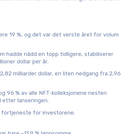
re 19 %, og det var det verste året for volum
 hadde nådd en topp tidligere, stabiliserer
ioner dollar per år.
,82 milliarder dollar, en liten nedgang fra 2,96
og 96 % av alle NFT-kolleksjonene nesten
d etter lanseringen.
fortjeneste for investorene.
var bare ~11,9 % lønnsomme.