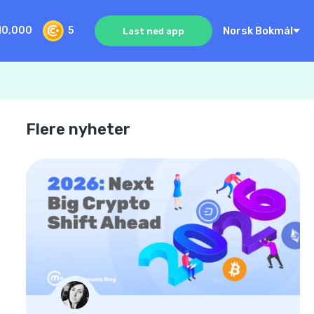
Norsk Bokmål
10,000
5
Last ned app
Flere nyheter