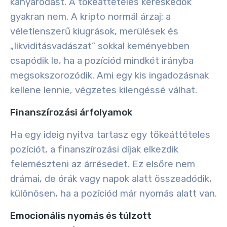
kanyarodást. A tőkeáttételes kereskedők
gyakran nem. A kripto normál árzaj: a
véletlenszerű kiugrások, merülések és
„likviditásvadászat” sokkal keményebben
csapódik le, ha a pozíciód mindkét irányba
megsokszorozódik. Ami egy kis ingadozásnak
kellene lennie, végzetes kilengéssé válhat.
Finanszírozási árfolyamok
Ha egy ideig nyitva tartasz egy tőkeáttételes
pozíciót, a finanszírozási díjak elkezdik
felemészteni az árrésedet. Ez elsőre nem
drámai, de órák vagy napok alatt összeadódik,
különösen, ha a pozíciód már nyomás alatt van.
Emocionális nyomás és túlzott