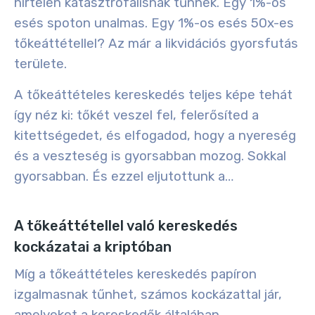
hirtelen katasztrofálisnak tűnnek. Egy 1%-os
esés spoton unalmas. Egy 1%-os esés 50x-es
tőkeáttétellel? Az már a likvidációs gyorsfutás
területe.
A tőkeáttételes kereskedés teljes képe tehát
így néz ki: tőkét veszel fel, felerősíted a
kitettségedet, és elfogadod, hogy a nyereség
és a veszteség is gyorsabban mozog. Sokkal
gyorsabban. És ezzel eljutottunk a…
A tőkeáttétellel való kereskedés
kockázatai a kriptóban
Míg a tőkeáttételes kereskedés papíron
izgalmasnak tűnhet, számos kockázattal jár,