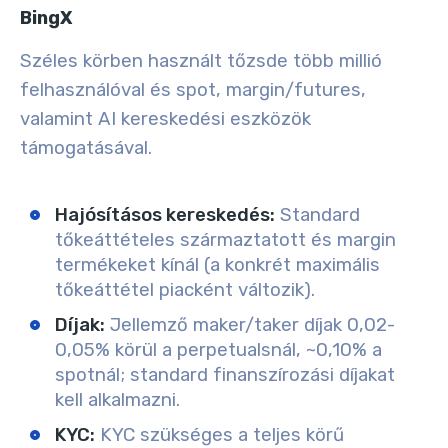
BingX
Széles körben használt tőzsde több millió
felhasználóval és spot, margin/futures,
valamint AI kereskedési eszközök
támogatásával.
Hajósításos kereskedés:
Standard
tőkeáttételes származtatott és margin
termékeket kínál (a konkrét maximális
tőkeáttétel piacként változik).
Díjak:
Jellemző maker/taker díjak 0,02-
0,05% körül a perpetualsnál, ~0,10% a
spotnál; standard finanszírozási díjakat
kell alkalmazni.
KYC:
KYC szükséges a teljes körű