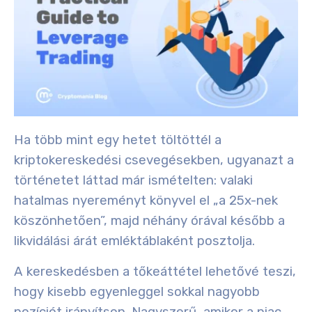
Ha több mint egy hetet töltöttél a
kriptokereskedési csevegésekben, ugyanazt a
történetet láttad már ismételten: valaki
hatalmas nyereményt könyvel el „a 25x-nek
köszönhetően”, majd néhány órával később a
likvidálási árát emléktáblaként posztolja.
A kereskedésben a tőkeáttétel lehetővé teszi,
hogy kisebb egyenleggel sokkal nagyobb