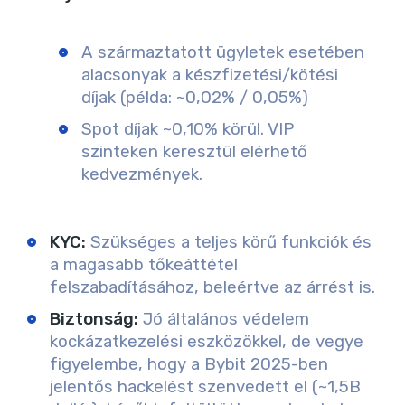
A származtatott ügyletek esetében
alacsonyak a készfizetési/kötési
díjak (példa: ~0,02% / 0,05%)
Spot díjak ~0,10% körül. VIP
szinteken keresztül elérhető
kedvezmények.
KYC:
Szükséges a teljes körű funkciók és
a magasabb tőkeáttétel
felszabadításához, beleértve az árrést is.
Biztonság:
Jó általános védelem
kockázatkezelési eszközökkel, de vegye
figyelembe, hogy a Bybit 2025-ben
jelentős hackelést szenvedett el (~1,5B