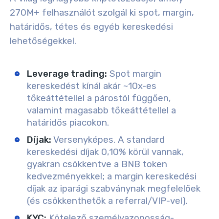
270M+ felhasználót szolgál ki spot, margin,
határidős, tétes és egyéb kereskedési
lehetőségekkel.
Leverage trading:
Spot margin
kereskedést kínál akár ~10x-es
tőkeáttétellel a párostól függően,
valamint magasabb tőkeáttétellel a
határidős piacokon.
Díjak:
Versenyképes. A standard
kereskedési díjak 0,10% körül vannak,
gyakran csökkentve a BNB token
kedvezményekkel; a margin kereskedési
díjak az iparági szabványnak megfelelőek
(és csökkenthetők a referral/VIP-vel).
KYC:
Kötelező személyazonosság-