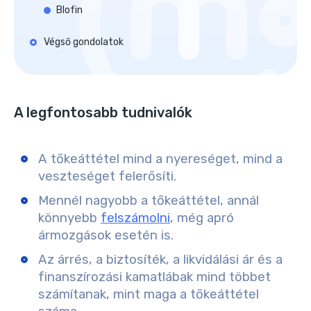
Blofin
Végső gondolatok
A legfontosabb tudnivalók
A tőkeáttétel mind a nyereséget, mind a
veszteséget felerősíti.
Mennél nagyobb a tőkeáttétel, annál
könnyebb
felszámolni
, még apró
ármozgások esetén is.
Az árrés, a biztosíték, a likvidálási ár és a
finanszírozási kamatlábak mind többet
számítanak, mint maga a tőkeáttétel