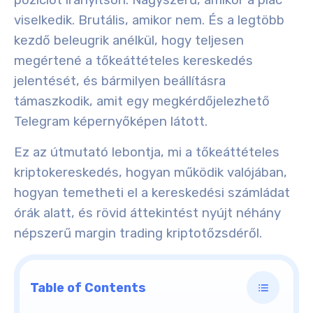
pozíciót irányítson. Nagyszerű, amikor a piac
viselkedik. Brutális, amikor nem. És a legtöbb
kezdő beleugrik anélkül, hogy teljesen
megértené a tőkeáttételes kereskedés
jelentését, és bármilyen beállításra
támaszkodik, amit egy megkérdőjelezhető
Telegram képernyőképen látott.
Ez az útmutató lebontja, mi a tőkeáttételes
kriptokereskedés, hogyan működik valójában,
hogyan temetheti el a kereskedési számládat
órák alatt, és rövid áttekintést nyújt néhány
népszerű margin trading kriptotőzsdéről.
Table of Contents