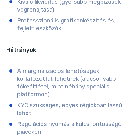
Kiváló likviditás (gyorsabb megbízások
végrehajtása)
Professzionális grafikonkészítés és;
fejlett eszközök
Hátrányok:
A marginalizációs lehetőségek
korlátozottak lehetnek (alacsonyabb
tőkeáttétel, mint néhány speciális
platformon)
KYC szükséges, egyes régiókban lassú
lehet
Regulációs nyomás a kulcsfontosságú
piacokon