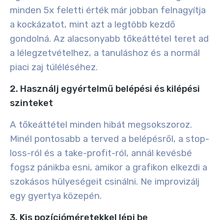
minden 5x feletti érték már jobban felnagyítja
a kockázatot, mint azt a legtöbb kezdő
gondolná. Az alacsonyabb tőkeáttétel teret ad
a lélegzetvételhez, a tanuláshoz és a normál
piaci zaj túléléséhez.
2. Használj egyértelmű belépési és kilépési
szinteket
A tőkeáttétel minden hibát megsokszoroz.
Minél pontosabb a terved a belépésről, a stop-
loss-ról és a take-profit-ról, annál kevésbé
fogsz pánikba esni, amikor a grafikon elkezdi a
szokásos hülyeségeit csinálni. Ne improvizálj
egy gyertya közepén.
3. Kis pozícióméretekkel lépj be