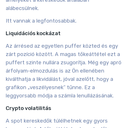
amelyeket a kereskedők általában
alábecsülnek.
Itt vannak a legfontosabbak.
Liquidációs kockázat
Az árrésed az egyetlen puffer közted és egy
zárt pozíció között. A magas tőkeáttétel ezt a
puffert szinte nullára zsugorítja. Még egy apró
árfolyam-elmozdulás is az Ön ellenében
kiválthatja a likvidálást, jóval azelőtt, hogy a
grafikon „veszélyesnek” tűnne. Ez a
leggyorsabb módja a számla lenullázásának.
Crypto volatilitás
A spot kereskedők túlélhetnek egy gyors