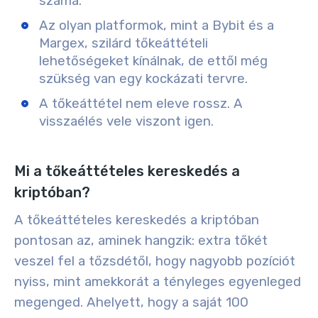
száma.
Az olyan platformok, mint a Bybit és a
Margex, szilárd tőkeáttételi
lehetőségeket kínálnak, de ettől még
szükség van egy kockázati tervre.
A tőkeáttétel nem eleve rossz. A
visszaélés vele viszont igen.
Mi a tőkeáttételes kereskedés a
kriptóban?
A tőkeáttételes kereskedés a kriptóban
pontosan az, aminek hangzik: extra tőkét
veszel fel a tőzsdétől, hogy nagyobb pozíciót
nyiss, mint amekkorát a tényleges egyenleged
megenged. Ahelyett, hogy a saját 100