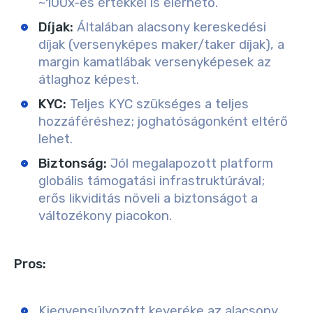
~100x-es értékkel is elérhető.
Díjak:
Általában alacsony kereskedési
díjak (versenyképes maker/taker díjak), a
margin kamatlábak versenyképesek az
átlaghoz képest.
KYC:
Teljes KYC szükséges a teljes
hozzáféréshez; joghatóságonként eltérő
lehet.
Biztonság:
Jól megalapozott platform
globális támogatási infrastruktúrával;
erős likviditás növeli a biztonságot a
változékony piacokon.
Pros:
Kiegyensúlyozott keveréke az alacsony