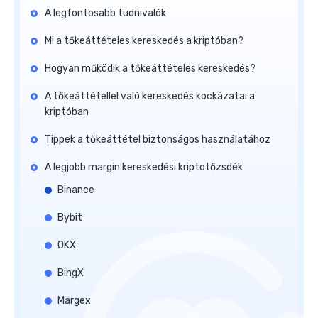
A legfontosabb tudnivalók
Mi a tőkeáttételes kereskedés a kriptóban?
Hogyan működik a tőkeáttételes kereskedés?
A tőkeáttétellel való kereskedés kockázatai a
kriptóban
Tippek a tőkeáttétel biztonságos használatához
A legjobb margin kereskedési kriptotőzsdék
Binance
Bybit
OKX
BingX
Margex