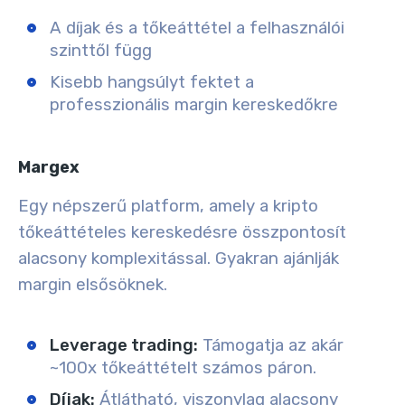
A díjak és a tőkeáttétel a felhasználói
szinttől függ
Kisebb hangsúlyt fektet a
professzionális margin kereskedőkre
Margex
Egy népszerű platform, amely a kripto
tőkeáttételes kereskedésre összpontosít
alacsony komplexitással. Gyakran ajánlják
margin elsősöknek.
Leverage trading:
Támogatja az akár
~100x tőkeáttételt számos páron.
Díjak:
Átlátható, viszonylag alacsony