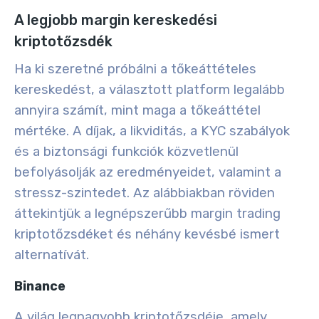
A legjobb margin kereskedési
kriptotőzsdék
Ha ki szeretné próbálni a tőkeáttételes
kereskedést, a választott platform legalább
annyira számít, mint maga a tőkeáttétel
mértéke. A díjak, a likviditás, a KYC szabályok
és a biztonsági funkciók közvetlenül
befolyásolják az eredményeidet, valamint a
stressz-szintedet. Az alábbiakban röviden
áttekintjük a legnépszerűbb margin trading
kriptotőzsdéket és néhány kevésbé ismert
alternatívát.
Binance
A világ legnagyobb kriptotőzsdéje, amely