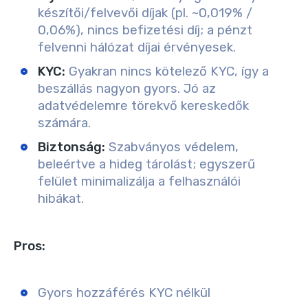
készítői/felvevői díjak (pl. ~0,019% /
0,06%), nincs befizetési díj; a pénzt
felvenni hálózat díjai érvényesek.
KYC:
Gyakran nincs kötelező KYC, így a
beszállás nagyon gyors. Jó az
adatvédelemre törekvő kereskedők
számára.
Biztonság:
Szabványos védelem,
beleértve a hideg tárolást; egyszerű
felület minimalizálja a felhasználói
hibákat.
Pros:
Gyors hozzáférés KYC nélkül