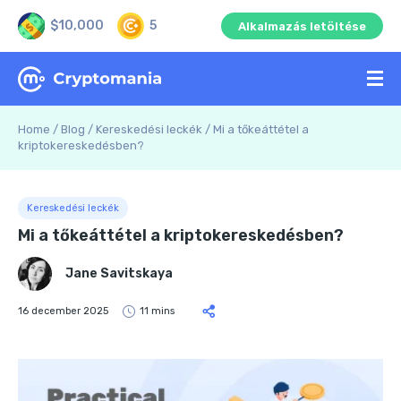
$10,000
5
Alkalmazás letöltése
Home
/
Blog
/
Kereskedési leckék
/
Mi a tőkeáttétel a
kriptokereskedésben?
Kereskedési leckék
Mi a tőkeáttétel a kriptokereskedésben?
Jane Savitskaya
16 december 2025
11 mins