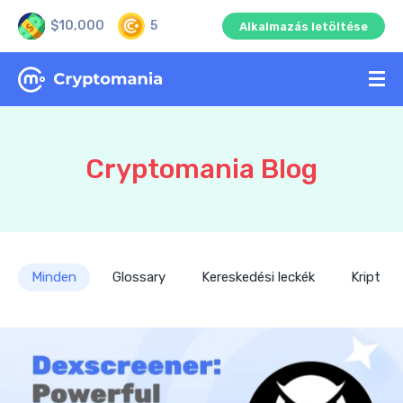
$10,000
5
Alkalmazás letöltése
Cryptomania Blog
Minden
Glossary
Kereskedési leckék
Kriptohí