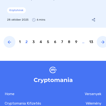
Kriptohírek
28 október 2025
6 mins
1
2
3
4
5
6
7
8
9
…
13
Home
Versenyek
Cryptomania Kifizetés
Vélemény