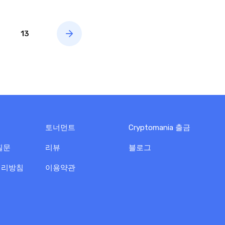
13
토너먼트
Cryptomania 출금
질문
리뷰
블로그
처리방침
이용약관