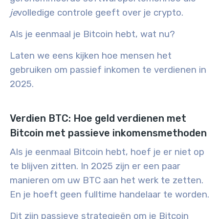
je
volledige controle geeft over je crypto.
Als je eenmaal je Bitcoin hebt, wat nu?
Laten we eens kijken hoe mensen het
gebruiken om passief inkomen te verdienen in
2025.
Verdien BTC: Hoe geld verdienen met
Bitcoin met passieve inkomensmethoden
Als je eenmaal Bitcoin hebt, hoef je er niet op
te blijven zitten. In 2025 zijn er een paar
manieren om uw BTC aan het werk te zetten.
En je hoeft geen fulltime handelaar te worden.
Dit zijn passieve strategieën om je Bitcoin