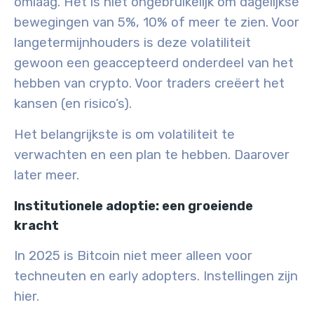
omlaag. Het is niet ongebruikelijk om dagelijkse
bewegingen van 5%, 10% of meer te zien. Voor
langetermijnhouders is deze volatiliteit
gewoon een geaccepteerd onderdeel van het
hebben van crypto. Voor traders creëert het
kansen (en risico’s).
Het belangrijkste is om volatiliteit te
verwachten
en een plan te hebben. Daarover
later meer.
Institutionele adoptie: een groeiende
kracht
In 2025 is Bitcoin niet meer alleen voor
techneuten en early adopters. Instellingen zijn
hier.