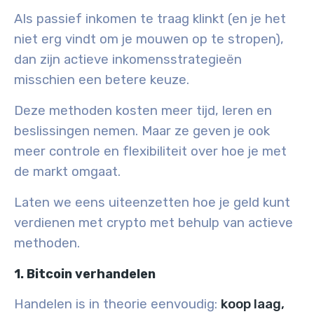
Als passief inkomen te traag klinkt (en je het
niet erg vindt om je mouwen op te stropen),
dan zijn
actieve inkomensstrategieën
misschien een betere keuze.
Deze methoden kosten meer tijd, leren en
beslissingen nemen. Maar ze geven je ook
meer controle en flexibiliteit over hoe je met
de markt omgaat.
Laten we eens uiteenzetten hoe je geld kunt
verdienen met crypto met behulp van actieve
methoden.
1. Bitcoin verhandelen
Handelen is in theorie eenvoudig:
koop laag,