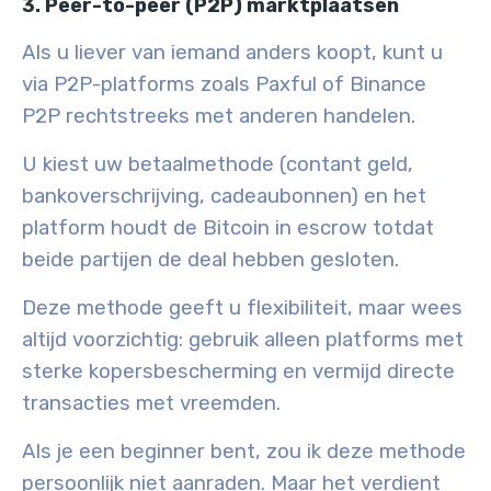
3. Peer-to-peer (P2P) marktplaatsen
Als u liever van iemand anders koopt, kunt u
via P2P-platforms zoals
Paxful
of
Binance
P2P
rechtstreeks met anderen handelen.
U kiest uw betaalmethode (contant geld,
bankoverschrijving, cadeaubonnen) en het
platform houdt de Bitcoin in escrow totdat
beide partijen de deal hebben gesloten.
Deze methode geeft u flexibiliteit, maar wees
altijd voorzichtig: gebruik alleen platforms met
sterke kopersbescherming en vermijd directe
transacties met vreemden.
Als je een beginner bent, zou ik deze methode
persoonlijk niet aanraden. Maar het verdient