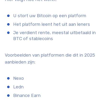
U stort uw Bitcoin op een platform
Het platform leent het uit aan leners
Je verdient rente, meestal uitbetaald in
BTC of stablecoins
Voorbeelden van platformen die dit in 2025
aanbieden zijn:
Nexo
Ledn
Binance Earn