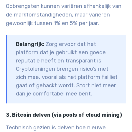
Opbrengsten kunnen variëren afhankelijk van
de marktomstandigheden, maar variëren
gewoonlijk tussen 1% en 5% per jaar.
Belangrijk:
Zorg ervoor dat het
platform dat je gebruikt een goede
reputatie heeft en transparant is.
Cryptoleningen brengen risico’s met
zich mee, vooral als het platform failliet
gaat of gehackt wordt. Stort niet meer
dan je comfortabel mee bent.
3. Bitcoin delven (via pools of cloud mining)
Technisch gezien is delven hoe nieuwe