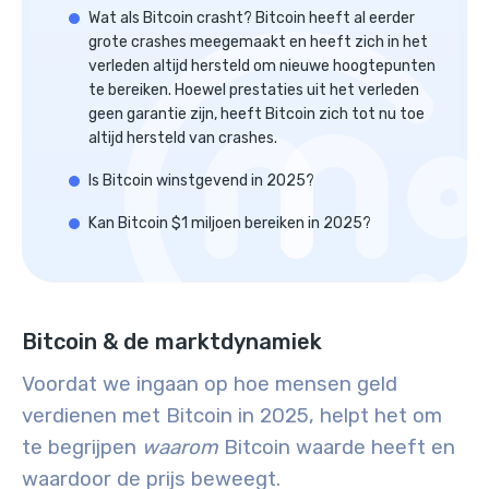
Wat als Bitcoin crasht? Bitcoin heeft al eerder
grote crashes meegemaakt en heeft zich in het
verleden altijd hersteld om nieuwe hoogtepunten
te bereiken. Hoewel prestaties uit het verleden
geen garantie zijn, heeft Bitcoin zich tot nu toe
altijd hersteld van crashes.
Is Bitcoin winstgevend in 2025?
Kan Bitcoin $1 miljoen bereiken in 2025?
Bitcoin & de marktdynamiek
Voordat we ingaan op hoe mensen geld
verdienen met Bitcoin in 2025, helpt het om
te begrijpen
waarom
Bitcoin waarde heeft en
waardoor de prijs beweegt.