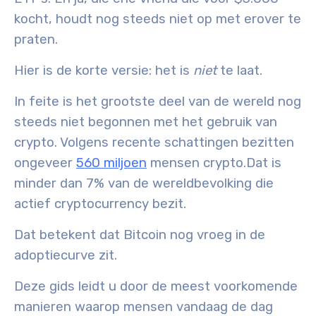
kocht, houdt nog steeds niet op met erover te
praten.
Hier is de korte versie:
het is
niet
te laat.
In feite is het grootste deel van de wereld nog
steeds niet begonnen met het gebruik van
crypto. Volgens recente schattingen bezitten
ongeveer
560 miljoen
mensen crypto.
Dat is
minder dan
7%
van de wereldbevolking die
actief cryptocurrency bezit.
Dat betekent dat Bitcoin nog vroeg in de
adoptiecurve zit.
Deze gids leidt u door de meest voorkomende
manieren waarop mensen vandaag de dag