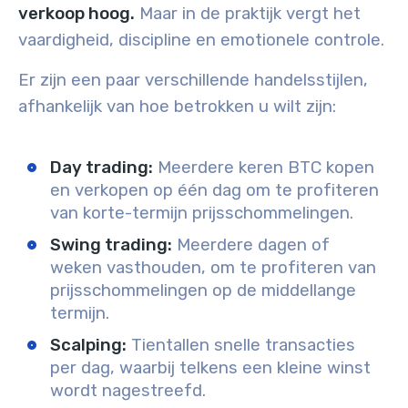
verkoop hoog.
Maar in de praktijk vergt het
vaardigheid, discipline en emotionele controle.
Er zijn een paar verschillende handelsstijlen,
afhankelijk van hoe betrokken u wilt zijn:
Day trading
:
Meerdere keren BTC kopen
en verkopen op één dag om te profiteren
van korte-termijn prijsschommelingen.
Swing trading
:
Meerdere dagen of
weken vasthouden, om te profiteren van
prijsschommelingen op de middellange
termijn.
Scalping
:
Tientallen snelle transacties
per dag, waarbij telkens een kleine winst
wordt nagestreefd.