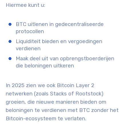
Hiermee kunt u:
BTC uitlenen in gedecentraliseerde
protocollen
Liquiditeit bieden en vergoedingen
verdienen
Maak deel uit van opbrengstboerderijen
die beloningen uitkeren
In 2025 zien we ook
Bitcoin Layer 2
netwerken (zoals Stacks of Rootstock)
groeien, die nieuwe manieren bieden om
beloningen te verdienen met BTC zonder het
Bitcoin-ecosysteem te verlaten.