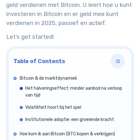
geld verdienen met Bitcoin. U leert hoe u kunt
investeren in Bitcoin en er geld mee kunt
verdienen in 2025, passief en actief.
Let’s get started!
Table of Contents
Bitcoin & de marktdynamiek
Het halveringseffect: minder aanbod na verloop
van tijd
Volatiliteit hoort bij het spel
Institutionele adoptie: een groeiende kracht
Hoe kom ik aan Bitcoin (BTC kopen & verkrijgen)