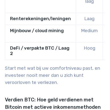
laag
Renterekeningen/leningen
Laag
Mijnbouw / cloud mining
Medium
DeFi / verpakte BTC / Laag
Hoog
2
Start met wat bij uw comfortniveau past, en
investeer nooit meer dan u zich kunt
veroorloven te verliezen.
Verdien BTC: Hoe geld verdienen met
Bitcoin met actieve inkomensmethoden