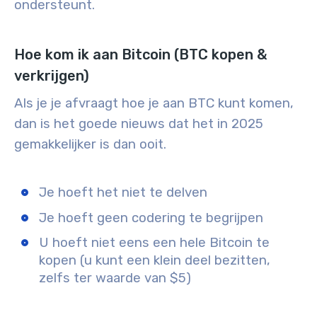
ondersteunt.
Hoe kom ik aan Bitcoin (BTC kopen &
verkrijgen)
Als je je afvraagt hoe je aan BTC kunt komen,
dan is het goede nieuws dat het in 2025
gemakkelijker is dan ooit.
Je hoeft het niet te delven
Je hoeft geen codering te begrijpen
U hoeft niet eens een hele Bitcoin te
kopen (u kunt een klein deel bezitten,
zelfs ter waarde van $5)