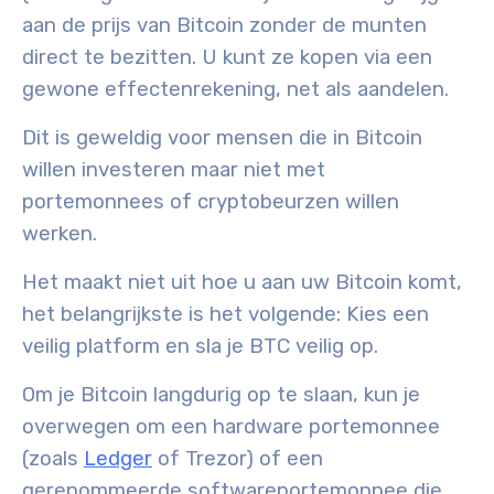
aan de prijs van Bitcoin zonder de munten
direct te bezitten. U kunt ze kopen via een
gewone effectenrekening, net als aandelen.
Dit is geweldig voor mensen die in Bitcoin
willen investeren maar niet met
portemonnees of cryptobeurzen willen
werken.
Het maakt niet uit hoe u aan uw Bitcoin komt,
het belangrijkste is het volgende:
Kies een
veilig platform en sla je BTC veilig op.
Om je Bitcoin langdurig op te slaan, kun je
overwegen om een
hardware portemonnee
(zoals
Ledger
of Trezor) of een
gerenommeerde softwareportemonnee die