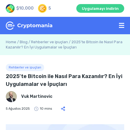
$10,000
5
Uygulamayı indirin
Home
/
Blog
/
Rehberler ve ipuçları
/
2025’te Bitcoin ile Nasıl Para
Kazanılır? En İyi Uygulamalar ve İpuçları
Rehberler ve ipuçları
2025’te Bitcoin ile Nasıl Para Kazanılır? En İyi
Uygulamalar ve İpuçları
Vuk Martinovic
5 Ağustos 2025
10 mins