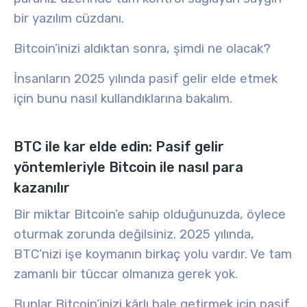
bir yazılım cüzdanı.
Bitcoin’inizi aldıktan sonra, şimdi ne olacak?
İnsanların 2025 yılında pasif gelir elde etmek
için bunu nasıl kullandıklarına bakalım.
BTC ile kar elde edin: Pasif gelir
yöntemleriyle Bitcoin ile nasıl para
kazanılır
Bir miktar Bitcoin’e sahip olduğunuzda, öylece
oturmak zorunda değilsiniz. 2025 yılında,
BTC’nizi işe koymanın birkaç yolu vardır. Ve tam
zamanlı bir tüccar olmanıza gerek yok
.
Bunlar Bitcoin’inizi kârlı hale getirmek için pasif