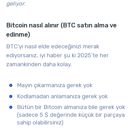
geliyor
.
Bitcoin nasıl alınır (BTC satın alma ve
edinme)
BTC’yi nasıl elde edeceğinizi merak
ediyorsanız, iyi haber şu ki 2025’te her
zamankinden daha kolay.
Mayın çıkarmanıza gerek yok
Kodlamadan anlamanıza gerek yok
Bütün bir Bitcoin almanıza bile gerek yok
(sadece 5 $ değerinde küçük bir parçaya
sahip olabilirsiniz)