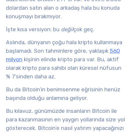
dolardan satın alan o arkadaş hala bu konuda
konuşmayı bırakmıyor
.
İşte kısa versiyon:
bu
değil
çok geç.
Aslında, dünyanın çoğu hala kripto kullanmaya
başlamadı. Son tahminlere göre,
yaklaşık
560
milyon
kişinin elinde kripto para var.
Bu, aktif
olarak kripto para sahibi olan küresel nüfusun
% 7’sinden
daha az.
Bu da Bitcoin’in benimsenme eğrisinin henüz
başında olduğu anlamına geliyor.
Bu kılavuz, günümüzde insanların Bitcoin ile
para kazanmasının en yaygın yollarında size yol
gösterecek. Bitcoin’e nasıl yatırım yapacağınızı