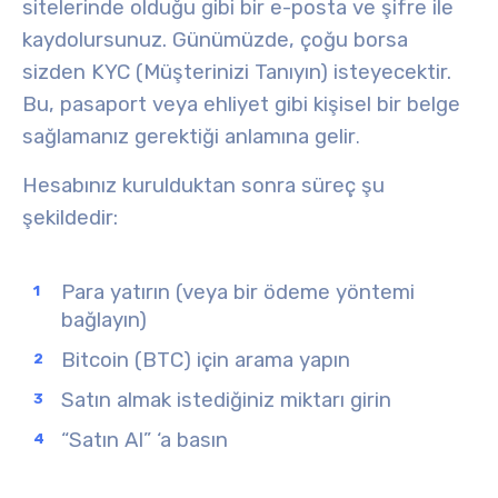
sitelerinde olduğu gibi bir e-posta ve şifre ile
kaydolursunuz. Günümüzde, çoğu borsa
sizden KYC (Müşterinizi Tanıyın) isteyecektir.
Bu, pasaport veya ehliyet gibi kişisel bir belge
sağlamanız gerektiği anlamına gelir
.
Hesabınız kurulduktan sonra süreç şu
şekildedir:
Para yatırın (veya bir ödeme yöntemi
bağlayın)
Bitcoin (BTC)
için arama yapın
Satın almak istediğiniz miktarı girin
“Satın Al”
‘a basın