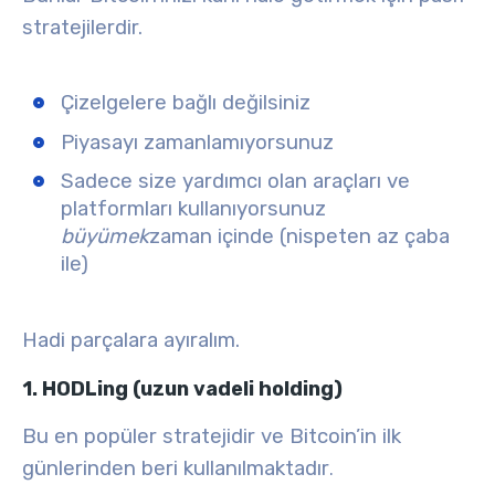
stratejilerdir.
Çizelgelere bağlı değilsiniz
Piyasayı zamanlamıyorsunuz
Sadece size yardımcı olan araçları ve
platformları kullanıyorsunuz
büyümek
zaman içinde (nispeten az çaba
ile)
Hadi parçalara ayıralım.
1. HODLing (uzun vadeli holding)
Bu en popüler stratejidir ve Bitcoin’in ilk
günlerinden beri kullanılmaktadır
.