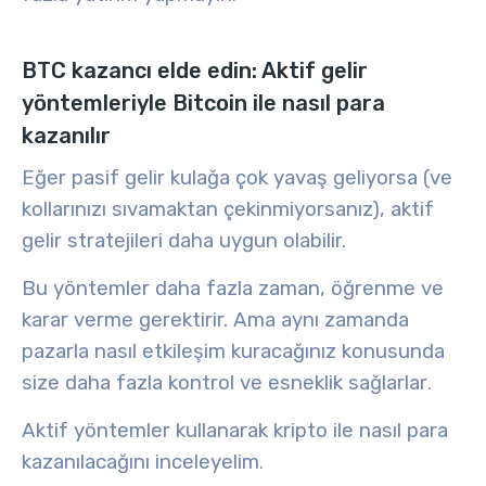
BTC kazancı elde edin: Aktif gelir
yöntemleriyle Bitcoin ile nasıl para
kazanılır
Eğer pasif gelir kulağa çok yavaş geliyorsa (ve
kollarınızı sıvamaktan çekinmiyorsanız),
aktif
gelir stratejileri
daha uygun olabilir.
Bu yöntemler daha fazla zaman, öğrenme ve
karar verme gerektirir. Ama aynı zamanda
pazarla nasıl etkileşim kuracağınız konusunda
size daha fazla kontrol ve esneklik sağlarlar
.
Aktif yöntemler kullanarak kripto ile nasıl para
kazanılacağını inceleyelim
.