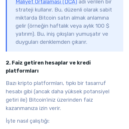
Maliyet Ortalaması (DCA)
adı verilen bir
strateji kullanır. Bu, düzenli olarak sabit
miktarda Bitcoin satın almak anlamına
gelir (örneğin haftalık veya aylık 100 $
yatırım). Bu, iniş çıkışları yumuşatır ve
duyguları denklemden çıkarır.
2. Faiz getiren hesaplar ve kredi
platformları
Bazı kripto platformları, tıpkı bir tasarruf
hesabı gibi (ancak daha yüksek potansiyel
getiri ile) Bitcoin’iniz üzerinden
faiz
kazanmanıza izin verir.
İşte nasıl çalıştığı: