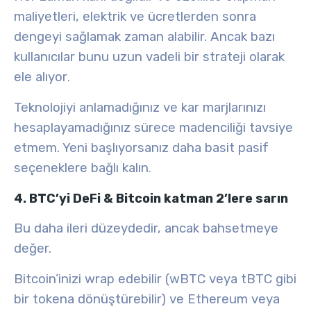
maliyetleri, elektrik ve ücretlerden sonra
dengeyi sağlamak zaman alabilir. Ancak bazı
kullanıcılar bunu uzun vadeli bir strateji olarak
ele alıyor
.
Teknolojiyi anlamadığınız ve kar marjlarınızı
hesaplayamadığınız sürece madenciliği tavsiye
etmem. Yeni başlıyorsanız daha basit pasif
seçeneklere bağlı kalın
.
4. BTC’yi DeFi & Bitcoin katman 2’lere sarın
Bu daha ileri düzeydedir, ancak bahsetmeye
değer.
Bitcoin’inizi
wrap
edebilir (wBTC veya tBTC gibi
bir tokena dönüştürebilir) ve Ethereum veya