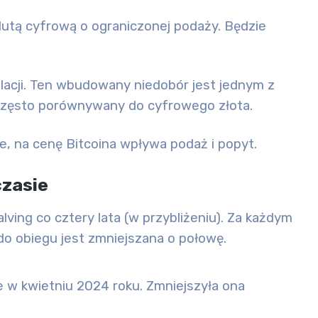
alutą cyfrową o ograniczonej podaży. Będzie
flacji. Ten wbudowany niedobór jest jednym z
 często porównywany do cyfrowego złota.
cie, na cenę Bitcoina wpływa
podaż i popyt
.
czasie
alving
co cztery lata (w przybliżeniu). Za każdym
o obiegu jest zmniejszana o połowę.
e w kwietniu 2024 roku. Zmniejszyła ona