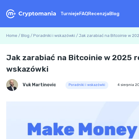
Turnieje
FAQ
Recenzja
Blog
Home
/
Blog
/
Poradniki i wskazówki
/
Jak zarabiać na Bitcoinie w 202
Jak zarabiać na Bitcoinie w 2025 r
wskazówki
Vuk Martinovic
Poradniki i wskazówki
4 sierpnia 2