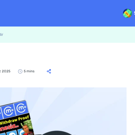
ir
 2025
5 mins