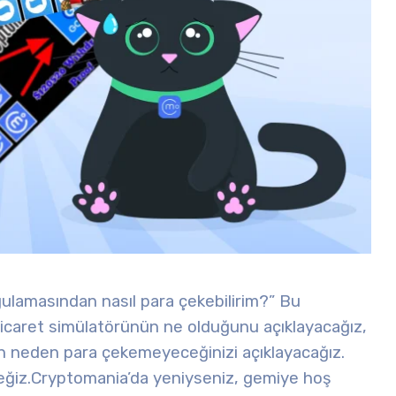
gulamasından nasıl para çekebilirim?” Bu
r ticaret simülatörünün ne olduğunu açıklayacağız,
 neden para çekemeyeceğinizi açıklayacağız.
eğiz.
Cryptomania’da yeniyseniz, gemiye hoş