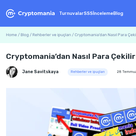
Turnuvalar
SSS
İnceleme
Blog
Home
/
Blog
/
Rehberler ve ipuçları
/
Cryptomania’dan Nasıl Para Çekil
Cryptomania’dan Nasıl Para Çekilir
Jane Savitskaya
Rehberler ve ipuçları
28 Temmuz