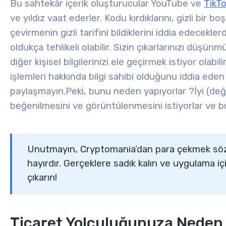
Bu sahtekâr içerik oluşturucular YouTube ve
TikT
ve yıldız vaat ederler. Kodu kırdıklarını, gizli bir 
çevirmenin gizli tarifini bildiklerini iddia edecekle
oldukça tehlikeli olabilir. Sizin çıkarlarınızı düşünmüy
diğer kişisel bilgilerinizi ele geçirmek istiyor olab
işlemleri hakkında bilgi sahibi olduğunu iddia eden k
paylaşmayın.
Peki, bunu neden yapıyorlar
?
İyi (de
beğenilmesini ve görüntülenmesini istiyorlar ve bu
Unutmayın, Cryptomania’dan para çekmek söz
hayırdır. Gerçeklere sadık kalın ve uygulama iç
çıkarın!
Ticaret Yolculuğunuza Neden 