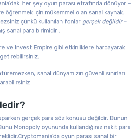
nia’daki her şey oyun parası etrafında dönüyor –
 ve öğrenmek için mükemmel olan sanal kaynak.
ezsiniz çünkü kullanılan fonlar
gerçek değildir
–
ış sanal para birimidir
.
ere ve Invest Empire gibi etkinliklere harcayarak
tirebilirsiniz.
ötüremezken, sanal dünyamızın güvenli sınırları
rabilirsiniz
Nedir?
aparken gerçek para söz konusu değildir. Bunun
z. Bunu Monopoly oyununda kullandığınız nakit para
eklidir.
Cryptomania’da oyun parası sanal bir