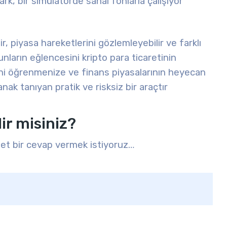
rk, bir simülatörde sanal fonlarla çalışıyor
r, piyasa hareketlerini gözlemleyebilir ve farklı
ların eğlencesini kripto para ticaretinin
rini öğrenmenize ve finans piyasalarının heyecan
nak tanıyan pratik ve risksiz bir araçtır
ir misiniz?
 net bir cevap vermek istiyoruz…