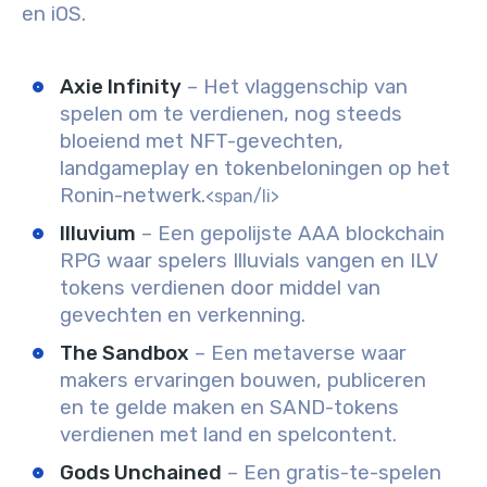
en iOS.
Axie Infinity
– Het vlaggenschip van
spelen om te verdienen, nog steeds
bloeiend met NFT-gevechten,
landgameplay en tokenbeloningen op het
Ronin-netwerk.
<span/li>
Illuvium
– Een gepolijste AAA blockchain
RPG waar spelers Illuvials vangen en ILV
tokens verdienen door middel van
gevechten en verkenning.
The Sandbox
– Een metaverse waar
makers ervaringen bouwen, publiceren
en te gelde maken en SAND-tokens
verdienen met land en spelcontent.
Gods Unchained
– Een gratis-te-spelen