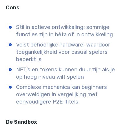
Cons
Stil in actieve ontwikkeling; sommige
functies zijn in bèta of in ontwikkeling
Veist behoorlijke hardware, waardoor
toegankelijkheid voor casual spelers
beperkt is
NFT’s en tokens kunnen duur zijn als je
op hoog niveau wilt spelen
Complexe mechanica kan beginners
overweldigen in vergelijking met
eenvoudigere P2E-titels
De Sandbox