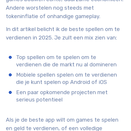
Andere worstelen nog steeds met
tokeninflatie of onhandige gameplay.
In dit artikel belicht ik de beste spellen om te
verdienen in 2025. Je zult een mix zien van:
Top spellen om te spelen om te
verdienen die de markt nu al domineren
Mobiele spellen spelen om te verdienen
die je kunt spelen op Android of iOS
Een paar opkomende projecten met
serieus potentieel
Als je de beste app wilt om games te spelen
en geld te verdienen, of een volledige