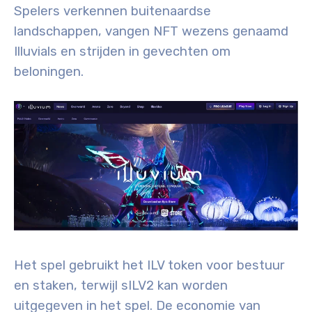
Spelers verkennen buitenaardse
landschappen, vangen NFT wezens genaamd
Illuvials en strijden in gevechten om
beloningen.
Het spel gebruikt het ILV token voor bestuur
en staken, terwijl sILV2 kan worden
uitgegeven in het spel. De economie van