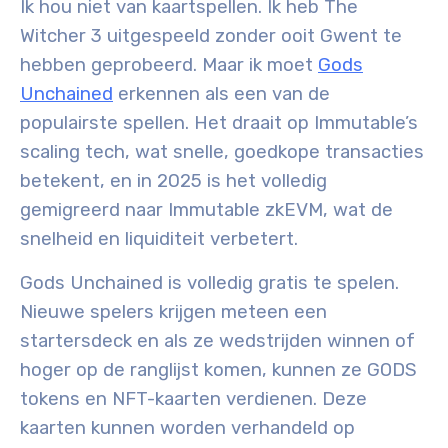
Ik hou niet van kaartspellen. Ik heb The
Witcher 3 uitgespeeld zonder ooit Gwent te
hebben geprobeerd. Maar ik moet
Gods
Unchained
erkennen als een van de
populairste spellen. Het draait op Immutable’s
scaling tech, wat snelle, goedkope transacties
betekent, en in 2025 is het volledig
gemigreerd naar Immutable zkEVM, wat de
snelheid en liquiditeit verbetert.
Gods Unchained is volledig gratis te spelen.
Nieuwe spelers krijgen meteen een
startersdeck en als ze wedstrijden winnen of
hoger op de ranglijst komen, kunnen ze GODS
tokens en NFT-kaarten verdienen. Deze
kaarten kunnen worden verhandeld op