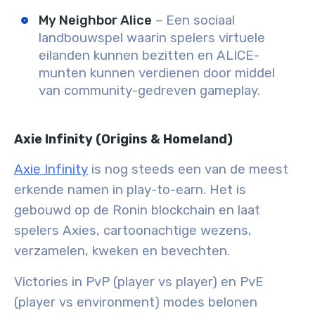
My Neighbor Alice
– Een sociaal
landbouwspel waarin spelers virtuele
eilanden kunnen bezitten en ALICE-
munten kunnen verdienen door middel
van community-gedreven gameplay.
Axie Infinity (Origins & Homeland)
Axie Infinity
is nog steeds een van de meest
erkende namen in play-to-earn. Het is
gebouwd op de Ronin blockchain en laat
spelers Axies, cartoonachtige wezens,
verzamelen, kweken en bevechten.
Victories in PvP (player vs player) en PvE
(player vs environment) modes belonen