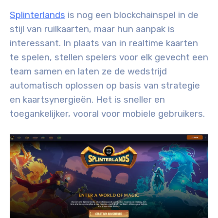
Splinterlands
is nog een blockchainspel in de
stijl van ruilkaarten, maar hun aanpak is
interessant. In plaats van in realtime kaarten
te spelen, stellen spelers voor elk gevecht een
team samen en laten ze de wedstrijd
automatisch oplossen op basis van strategie
en kaartsynergieën. Het is sneller en
toegankelijker, vooral voor mobiele gebruikers.