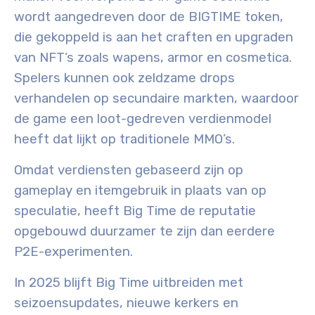
wordt aangedreven door de BIGTIME token,
die gekoppeld is aan het craften en upgraden
van NFT’s zoals wapens, armor en cosmetica.
Spelers kunnen ook zeldzame drops
verhandelen op secundaire markten, waardoor
de game een loot-gedreven verdienmodel
heeft dat lijkt op traditionele MMO’s.
Omdat verdiensten gebaseerd zijn op
gameplay en itemgebruik in plaats van op
speculatie, heeft Big Time de reputatie
opgebouwd duurzamer te zijn dan eerdere
P2E-experimenten.
In 2025 blijft Big Time uitbreiden met
seizoensupdates, nieuwe kerkers en