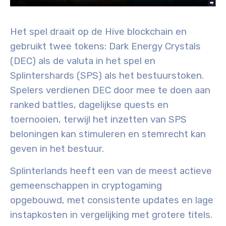
Het spel draait op de Hive blockchain en
gebruikt twee tokens: Dark Energy Crystals
(DEC) als de valuta in het spel en
Splintershards (SPS) als het bestuurstoken.
Spelers verdienen DEC door mee te doen aan
ranked battles, dagelijkse quests en
toernooien, terwijl het inzetten van SPS
beloningen kan stimuleren en stemrecht kan
geven in het bestuur.
Splinterlands heeft een van de meest actieve
gemeenschappen in cryptogaming
opgebouwd, met consistente updates en lage
instapkosten in vergelijking met grotere titels.