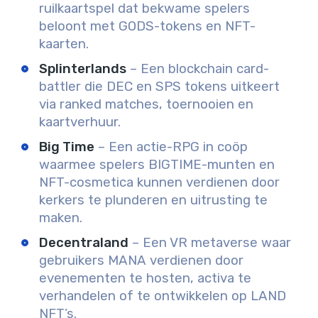
ruilkaartspel dat bekwame spelers
beloont met GODS-tokens en NFT-
kaarten.
Splinterlands
– Een blockchain card-
battler die DEC en SPS tokens uitkeert
via ranked matches, toernooien en
kaartverhuur.
Big Time
– Een actie-RPG in coöp
waarmee spelers BIGTIME-munten en
NFT-cosmetica kunnen verdienen door
kerkers te plunderen en uitrusting te
maken.
Decentraland
– Een VR metaverse waar
gebruikers MANA verdienen door
evenementen te hosten, activa te
verhandelen of te ontwikkelen op LAND
NFT’s.