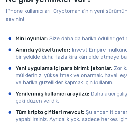
IPhone kullanıcıları, Cryptomania’nın yeni sürümünde
sevinin!
Mini oyunlar:
Size daha da harika ödüller getir
Anında yükseltmeler:
Invest Empire mülkünüz
bir şekilde daha fazla kira kârı elde etmeye ba
Yeni uygulama içi para birimi: jetonlar.
Zor k
mülklerinizi yükseltmek ve onarmak, havalı eşy
ve harika güzellikler kapmak için kullanın.
Yenilenmiş kullanıcı arayüzü:
Daha akıcı çal
çeki düzen verdik.
Tüm kripto çiftleri mevcut:
Şu andan itibaren
yapabilirsiniz. Ayrıcalık yok, sadece herkes için