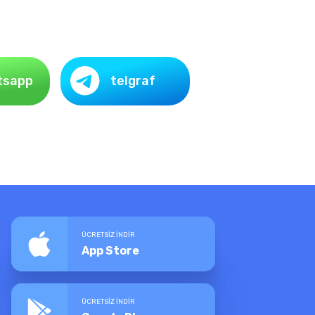
tsapp
telgraf
ÜCRETSİZ İNDİR
App Store
ÜCRETSİZ İNDİR