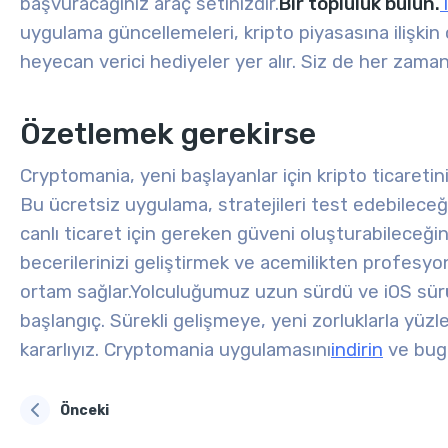
başvuracağınız araç setinizdir.
Bir topluluk bulun.
uygulama güncellemeleri, kripto piyasasına ilişkin öz
heyecan verici hediyeler yer alır. Siz de her zaman k
Özetlemek gerekirse
Cryptomania, yeni başlayanlar için kripto ticareti
Bu ücretsiz uygulama, stratejileri test edebileceği
canlı ticaret için gereken güveni oluşturabileceğin
becerilerinizi geliştirmek ve acemilikten profesyon
ortam sağlar.
Yolculuğumuz uzun sürdü ve iOS sürü
başlangıç. Sürekli gelişmeye, yeni zorluklarla yüz
kararlıyız.
Cryptomania uygulamasını
indirin
ve bugü
Önceki