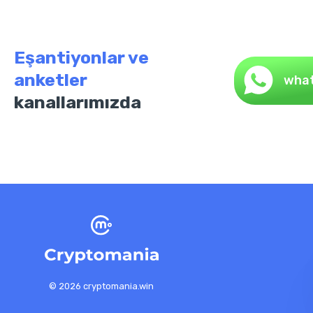
Eşantiyonlar ve
anketler
wha
kanallarımızda
© 2026 cryptomania.win