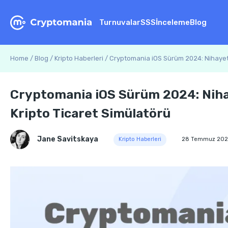
Turnuvalar
SSS
İnceleme
Blog
Home
/
Blog
/
Kripto Haberleri
/
Cryptomania iOS Sürüm 2024: Nihayet A
Cryptomania iOS Sürüm 2024: Nihay
Kripto Ticaret Simülatörü
Jane Savitskaya
Kripto Haberleri
28 Temmuz 202