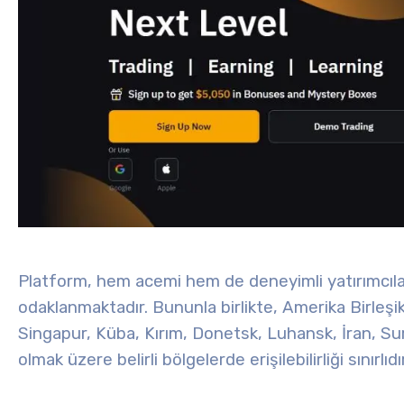
Platform, hem acemi hem de deneyimli yatırımcılar
odaklanmaktadır. Bununla birlikte, Amerika Birleşi
Singapur, Küba, Kırım, Donetsk, Luhansk, İran, Su
olmak üzere belirli bölgelerde erişilebilirliği sınırlıdır