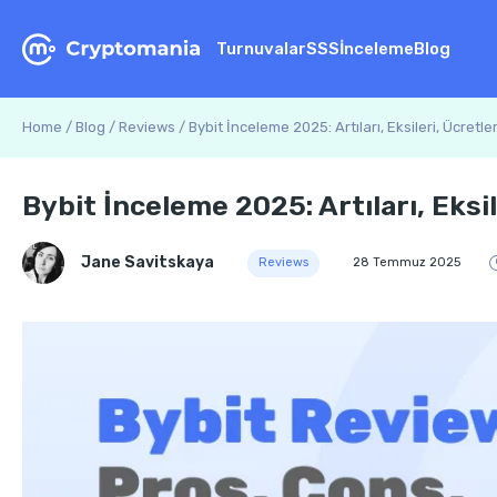
Turnuvalar
SSS
İnceleme
Blog
Home
/
Blog
/
Reviews
/
Bybit İnceleme 2025: Artıları, Eksileri, Ücretler
Bybit İnceleme 2025: Artıları, Eksil
Jane Savitskaya
Reviews
28 Temmuz 2025