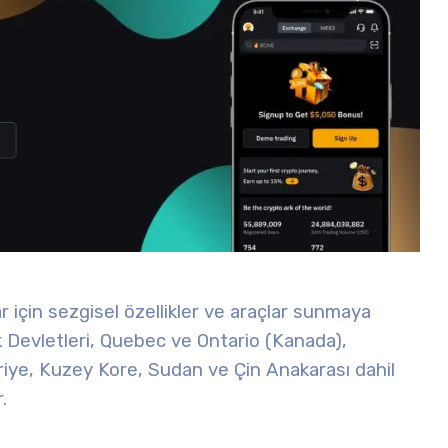
 için sezgisel özellikler ve araçlar sunmaya
k Devletleri, Quebec ve Ontario (Kanada),
riye, Kuzey Kore, Sudan ve Çin Anakarası dahil
.