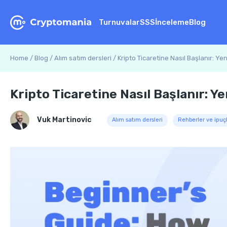
Turnuvalar
SSS
İnceleme
Blog
Home
/
Blog
/
Alım satım dersleri
/
Kripto Ticaretine Nasıl Başlanır: Ye
Kripto Ticaretine Nasıl Başlanır: Y
Vuk Martinovic
Alım satım dersleri
Rehberler ve ipuçl