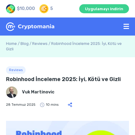
$10,000
5
Uygulamayı indirin
Home
/
Blog
/
Reviews
/
Robinhood İnceleme 2025: İyi, Kötü ve
Gizli
Reviews
Robinhood İnceleme 2025: İyi, Kötü ve Gizli
Vuk Martinovic
28 Temmuz 2025
10 mins