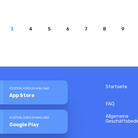
3
4
5
6
7
8
9
Startseite
KOSTENLOSES DOWNLOAD
App Store
FAQ
Allgemeine
KOSTENLOSES DOWNLOAD
Geschäftsbed
Google Play