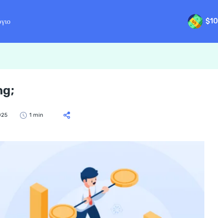
όγιο
$10
;
ng;
025
1 min