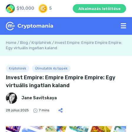
$10,000
5
Alkalmazás letöltése
Home
/
Blog
/
Kriptohírek
/
Invest Empire: Empire Empire Empire:
Egy virtuális ingatlan kaland
Kriptohírek
Útmutatók és tippek
Invest Empire: Empire Empire Empire: Egy
virtuális ingatlan kaland
Jane Savitskaya
28 július 2025
7 mins