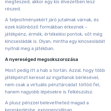
megteszed, akkor egy kis élvezetben lesz
részed.
A
teljesítményekért járó jutalmak várnak, és
ezek különböző formákban érkeznek –
játékpénz, érmék, értékelési pontok, sőt még
kincsesládák is. Olyan, mintha egy kincsesládát
nyitnál meg a játékban.
A nyereséged megsokszorozása
Most pedig itt a hab a tortán. Azzal, hogy több
játékpénzt keresel az ingatlanok bérlésével,
nem csak a virtuális pénztárcádat töltöd fel,
hanem nagyobb lépésekre is felkészülsz.
A plusz pénzzel belevetheted magad a
kereskedésbe, exponenciálisan