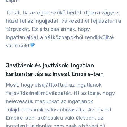
kapni.
Tehát, ha az égbe szökő bérleti díjakra vágysz,
húzd fel az ingujjadat, és kezdd el fejleszteni a
tárgyakat. Ez a kulcsa annak, hogy
ingatlanjaidat a hétköznapokból rendkívülivé
varázsold
Javítások és javítások: Ingatlan
karbantartás az Invest Empire-ben
Most, hogy elsajátítottad az ingatlanok
feljavításának művészetét, itt az ideje, hogy
belevessük magunkat az ingatlanok
tulajdonlásának valós kihívásaiba. Az Invest
Empire-ben, akárcsak a való életben, az
ingatlantulajdonlás nem csak a bérleti díj