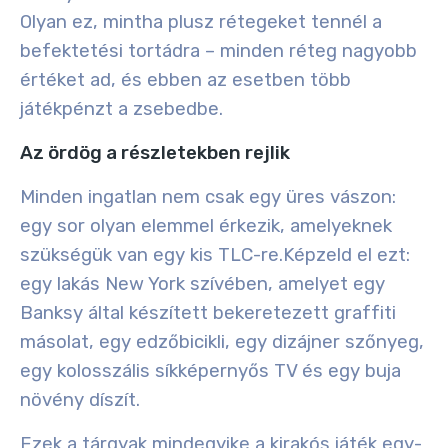
Olyan ez, mintha plusz rétegeket tennél a
befektetési tortádra – minden réteg nagyobb
értéket ad, és ebben az esetben több
játékpénzt a zsebedbe.
Az ördög a részletekben rejlik
Minden ingatlan nem csak egy üres vászon:
egy sor olyan elemmel érkezik, amelyeknek
szükségük van egy kis TLC-re.
Képzeld el ezt:
egy lakás New York szívében, amelyet egy
Banksy által készített bekeretezett graffiti
másolat, egy edzőbicikli, egy dizájner szőnyeg,
egy kolosszális síkképernyős TV és egy buja
növény díszít.
Ezek a tárgyak mindegyike a kirakós játék egy-