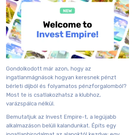
Gondolkodott már azon, hogy az
ingatlanmágnások hogyan keresnek pénzt
bérleti díjból és folyamatos pénzforgalomból?
Most te is csatlakozhatsz a klubhoz,
varázspálca nélkül.
Bemutatjuk
az Invest Empire-t
, a legújabb
alkalmazáson belüli kalandunkat. Építs egy
ingatlanbirodalmat az alapoktól kezdve: egy