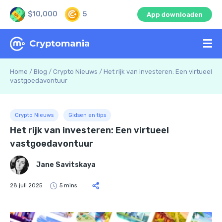
$10,000
5
App downloaden
Home
/
Blog
/
Crypto Nieuws
/
Het rijk van investeren: Een virtueel
vastgoedavontuur
Crypto Nieuws
Gidsen en tips
Het rijk van investeren: Een virtueel
vastgoedavontuur
Jane Savitskaya
28 juli 2025
5 mins