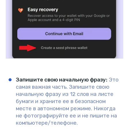
Запишите свою начальную фразу
:
Это
самая важная часть. Запишите свою
начальную фразу из 12 слов на листе
бумаги и храните ее в безопасном
месте в автономном режиме. Никогда
не фотографируйте ее и не пишите на
компьютере/телефоне.